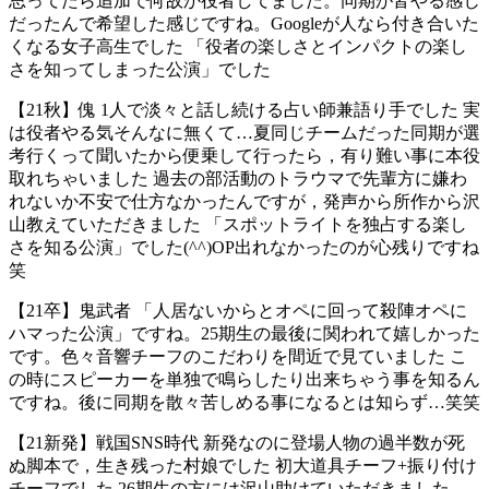
思ってたら追加で何故か役者してました。同期が皆やる感じ
だったんで希望した感じですね。Googleが人なら付き合いた
くなる女子高生でした 「役者の楽しさとインパクトの楽し
さを知ってしまった公演」でした
【21秋】傀 1人で淡々と話し続ける占い師兼語り手でした 実
は役者やる気そんなに無くて…夏同じチームだった同期が選
考行くって聞いたから便乗して行ったら，有り難い事に本役
取れちゃいました 過去の部活動のトラウマで先輩方に嫌わ
れないか不安で仕方なかったんですが，発声から所作から沢
山教えていただきました 「スポットライトを独占する楽し
さを知る公演」でした(^^)OP出れなかったのが心残りですね
笑
【21卒】鬼武者 「人居ないからとオペに回って殺陣オペに
ハマった公演」ですね。25期生の最後に関われて嬉しかった
です。色々音響チーフのこだわりを間近で見ていました こ
の時にスピーカーを単独で鳴らしたり出来ちゃう事を知るん
ですね。後に同期を散々苦しめる事になるとは知らず…笑笑
【21新発】戦国SNS時代 新発なのに登場人物の過半数が死
ぬ脚本で，生き残った村娘でした 初大道具チーフ+振り付け
チーフでした 26期生の方には沢山助けていただきました…