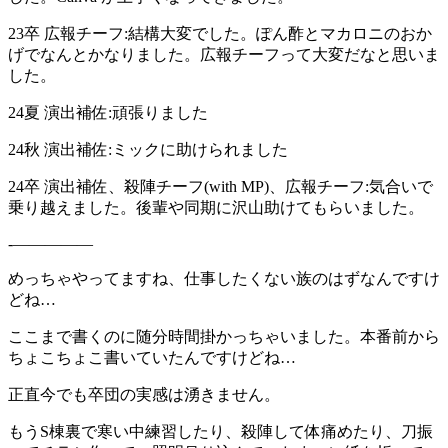
23卒 広報チーフ:結構大変でした。ぽん酢とマカロニのおか
げでなんとかなりました。広報チーフって大変だなと思いま
した。
24夏 演出補佐:頑張りました
24秋 演出補佐:ミックに助けられました
24卒 演出補佐、殺陣チーフ(with MP)、広報チーフ:気合いで
乗り越えました。後輩や同期に沢山助けてもらいました。
-—————
めっちゃやってますね、仕事したくない族のはずなんですけ
どね…
ここまで書くのに随分時間掛かっちゃいました。本番前から
ちょこちょこ書いていたんですけどね…
正直今でも卒団の実感は湧きません。
もうS棟裏で寒い中練習したり、殺陣して体痛めたり、刀振