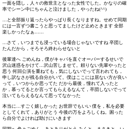
一面を隠し，人々の救世主となった女性でした。かなりの確
率でシーン中にちゃんと泣けました，やったね(^^)
…と全部振り返ったらやっぱり長くなりますね。せめて同期
には一言ずつ書こうと思ってましたけど止めときます 全部
楽しかったなぁ……
…さて，いつまでも浸っている場合じゃないですね 卒団し
たんだから，そろそろ終わらせないと
後輩達へ ごめんね，僕がキャパを直ぐオーバーするせいで
沢山迷惑をかけて…沢山苦しませて。頼りない先輩やったと
思う 何回公演を重ねても，気にしないでって言われても，
申し訳なさが残る自分がいて。僕はここには居ない方が良い
って，いつからか思ってた だから最後，憧れて入ったと
か，慕ってるとか言ってもらえるなんて，卒団しないでって
泣いてもらえるなんて思ってなかった
本当に…すごく嬉しかった お世辞でもいい 僕を，私を必要
としてくれて，ありがとう 今後の万をよろしくね。困った
ら自分でよければ助けにいきます
同期へ 色々ごめん，あとありがとう みくと，まさきと，い