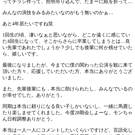
ってチラシ作って、照明吊り込んで、たまーに紙を折って…
みんなの演技をみるみたいなのがもう無いのかぁ…
あと4年居たいですね笑
1回生の頃、凄いなぁと思いながら、どこか遠くに感じてい
た4回生になって、そこからさらに卒業してしまうとは…良
い先輩であれたでしょうか？少しでも後輩に何か残せていた
ら、嬉しいです。
最後になりましたが、今までに僕の関わった公演を観に来て
頂いた方々、応援していただいた方、本当にありがとうござ
いました。
また、先輩後輩にも，本当に助けられたし、みんなでいるの
が幸せでした。ありがとう。
同期は本当に頼りになる良い子しかいないし、一緒に馬鹿し
たり楽しませてくれました。今度28期会しよーな、モンちゃ
ん日程調整ありがとう。
本当は一人一人にコメントしたいくらいですけど、言語化し