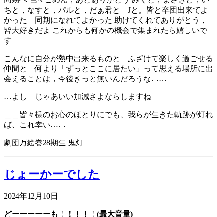
ちと，なすと，パルと，だぁ君と，Jと。皆と卒団出来てよ
かった，同期になれてよかった 助けてくれてありがとう，
皆大好きだよ これからも何かの機会で集まれたら嬉しいで
す
こんなに自分が熱中出来るものと，ふざけて楽しく過ごせる
仲間と，何より「ずっとここに居たい」って思える場所に出
会えることは，今後きっと無いんだろうな……
…よし，じゃあいい加減さよならしますね
＿＿皆々様のお心のほとりにでも、我らが生きた軌跡が灯れ
ば、これ幸い……
劇団万絵巻28期生 鬼灯
じょーかーでした
2024年12月10日
どーーーーーも！！！！！(最大音量)