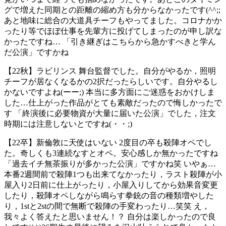
グで増えた同期との距離の縮め方も分からなかったです(^^;;
あと地味に総合の大道具チーフもやってました。コロナかか
ったり等でほぼ仕事を先輩方に投げてしまったのが申し訳な
かったですね… 「引き継ぎはこちらから急かすべきと学ん
だ公演」ですかね
【22秋】ラビリンス 舞台監督でした。自分がやるか，照明
チーフが居なくなるかの2択だったらしいです。自分やるし
かないですよね(ーー;) 本当に多方面にご迷惑をおかけしま
した…仕上がった作品がとても素敵だったので悔しかったで
す 「終演後に必要物資が大量に届いた公演」でした，注文
時期には注意しないとですね(・・;)
【22卒】新倫敦に天使はいない 2度目の卒も殺陣オペでし
た。奇しくも3連続なすとオペ。安心感しか無かったですね
「過去イチ無茶振りが多かった公演」ですかね笑 いやぁ…
本番2週間前で殺陣1つも出来てなかったり，ラスト殺陣が小
屋入り2日前に仕上がったり，小屋入りしてから効果音変更
したり，殺陣オペしながら鳴らす拳銃の音の種類増やした
り，1stと2stの間で無断で殺陣の手変わったり…笑笑 え，
我々よく答えたと思いません！？ 自分は楽しかったので良