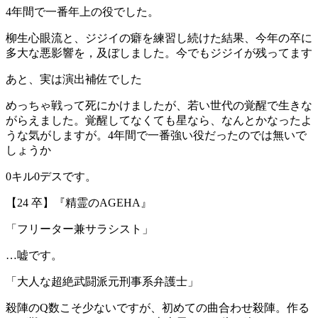
4年間で一番年上の役でした。
柳生心眼流と、ジジイの癖を練習し続けた結果、今年の卒に
多大な悪影響を，及ぼしました。今でもジジイが残ってます
あと、実は演出補佐でした
めっちゃ戦って死にかけましたが、若い世代の覚醒で生きな
がらえました。覚醒してなくても星なら、なんとかなったよ
うな気がしますが。4年間で一番強い役だったのでは無いで
しょうか
0キル0デスです。
【24 卒】『精霊のAGEHA』
「フリーター兼サラシスト」
…嘘です。
「大人な超絶武闘派元刑事系弁護士」
殺陣のQ数こそ少ないですが、初めての曲合わせ殺陣。作る