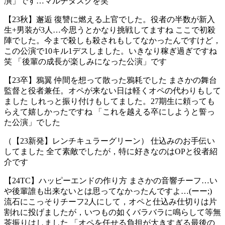
演」です…マルチタスクを笑
【23秋】邂逅 復讐に燃える上官でした。役者の半数が新入
生+男装が3人…今思うとかなり挑戦してますね ここで初殺
陣でした。今まで殺しも殺されもしてなかったんですけど，
この公演で10キル1デスしました。いきなり稼ぎ過ぎですね
笑 「後輩の成長が楽しみになった公演」です
【23卒】鴉翼 仲間を想って散った鴉耗でした まさかの舞台
監督と役者兼任。オペが来ない日は軽くオペの代わりもして
ました しれっと振り付けもしてました。27期生に頼っても
らえて嬉しかったですね 「これを越える卒にしようと誓っ
た公演」でした
（【23新発】レンチキュラーグリーン） 仕込みのお手伝い
してました 全て素敵でしたが，特に好きなのはOPと役者紹
介です
【24TC】ハッピーエンドの作り方 まさかの音響チーフ…い
や後輩誰も出来ないとは思ってなかったんですよ…(ーー;)
流石にこっそりチーフ2人にして，オペと仕込み仕切りは片
割れに投げましたが，いつもの如くバラバラに鳴らして等無
茶振りはしました 「オペを任せる負担が大きすぎる最後の