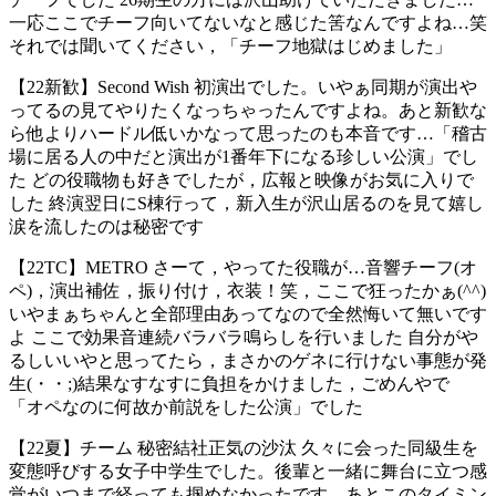
一応ここでチーフ向いてないなと感じた筈なんですよね…笑
それでは聞いてください，「チーフ地獄はじめました」
【22新歓】Second Wish 初演出でした。いやぁ同期が演出や
ってるの見てやりたくなっちゃったんですよね。あと新歓な
ら他よりハードル低いかなって思ったのも本音です…「稽古
場に居る人の中だと演出が1番年下になる珍しい公演」でし
た どの役職物も好きでしたが，広報と映像がお気に入りで
した 終演翌日にS棟行って，新入生が沢山居るのを見て嬉し
涙を流したのは秘密です
【22TC】METRO さーて，やってた役職が…音響チーフ(オ
ペ)，演出補佐，振り付け，衣装！笑，ここで狂ったかぁ(^^)
いやまぁちゃんと全部理由あってなので全然悔いて無いです
よ ここで効果音連続バラバラ鳴らしを行いました 自分がや
るしいいやと思ってたら，まさかのゲネに行けない事態が発
生(・・;)結果なすなすに負担をかけました，ごめんやで
「オペなのに何故か前説をした公演」でした
【22夏】チーム 秘密結社正気の沙汰 久々に会った同級生を
変態呼びする女子中学生でした。後輩と一緒に舞台に立つ感
覚がいつまで経っても掴めなかったです。あとこのタイミン