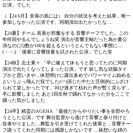
公演」でした
（【24 6月】奈落の底には） 自分の状況を考えた結果，唯一
参加しなかった公演です。同期演出出たかったな…
【24夏】チーム 長葱が邪魔をする 音響チーフでした。この
年何回やるんでしょうね笑 演出が音響主軸だった為か夏公
演なのにQ数が100を超えるというとんでもない事態に…
(・・;) 「後輩に音響技量を試された公演」でした笑
【24秋】志士累々 「卒に備えて休もうと思ってたのに同期
演出で出たくなってしまった公演」です 妖し気な頭脳タイ
プかと思いきや，休憩明けに露出多めでパワーマイム始める
というぶっ飛んだ役でした(^^)演じた中だと圧倒的にふざけ
られて楽しかったです。叫び過ぎて枯れた声が暫く戻らず，
卒に影響しました あと1回生秋で踊れてなかった分をここで
踊った気がしました
【24卒】精霊のAGEHA 「最後だからやりたい事を全部やろ
うとした公演」です 舞台監督から逃げて音響と振り付けと
役者やりました…舞監を引き受けてくれた後輩と，音響チー
フ譲ってくれた同期には感謝しかないです… 妹想いな姉の