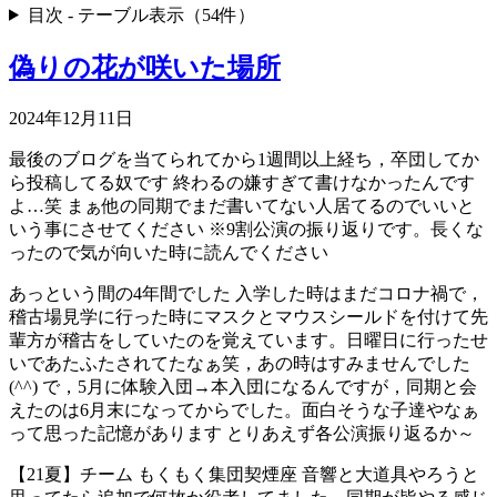
目次 - テーブル表示（54件）
偽りの花が咲いた場所
2024年12月11日
最後のブログを当てられてから1週間以上経ち，卒団してか
ら投稿してる奴です 終わるの嫌すぎて書けなかったんです
よ…笑 まぁ他の同期でまだ書いてない人居てるのでいいと
いう事にさせてください ※9割公演の振り返りです。長くな
ったので気が向いた時に読んでください
あっという間の4年間でした 入学した時はまだコロナ禍で，
稽古場見学に行った時にマスクとマウスシールドを付けて先
輩方が稽古をしていたのを覚えています。日曜日に行ったせ
いであたふたされてたなぁ笑，あの時はすみませんでした
(^^) で，5月に体験入団→本入団になるんですが，同期と会
えたのは6月末になってからでした。面白そうな子達やなぁ
って思った記憶があります とりあえず各公演振り返るか～
【21夏】チーム もくもく集団契煙座 音響と大道具やろうと