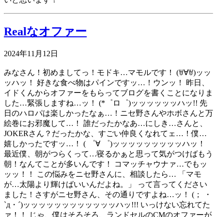
Realなオファー
2024年11月12日
みなさん！初めましてっ！モドキ…マモルです！ (ꇐ∀ꇐ)ッッ
ッハッ！ 好きな食べ物はパインですッ…！ウンッ！ 昨日、
イドくんからオファーをもらってブログを書くことになりま
した…緊張しますね…ッ！ (*゜ロ゜)ッッッッッッハッ!! 先
日のハロパは楽しかったなぁ…！ニセ野さんやホボさんと万
絵巻にお邪魔して…！ 誰だったかなあ…にしき…さんと、
JOKERさん？だったかな、すごい仲良くなれてェ…！僕…
嬉しかったですッ…！ ( ゜∀ ゜)ッッッッッッッッッハッ！
最近僕、朝がつらくって…寝るかぁと思って気がつけばもう
朝！なんてことが多いんです！ コマッチャウナァ…でもッ
ッッ！！ この悩みをニセ野さんに、相談したら… 「マモ
が…太陽より輝けばいいんだよね。」 って言ってください
ました！さすがニセ野さん、その通りですよね…ッ！ (； ・
`д・´)ッッッッッッッッッッッッハッ!!! いっけない忘れてた
ァ！！ じゃ、僕はそろそろ、ランドセルのCMのオファーが