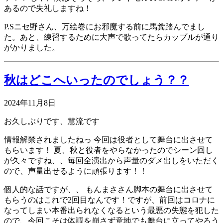
あるので失礼しますね！
P.Sニセ野さん、万絵巻にお邪魔する前に馬糞踏んでまし
た。あと、練習するために大声で歌ってたらカップルが通り
がかりました。
秋はどこへいったのでしょう？？
2024年11月8日
お久しぶりです、慧流です
情報解禁されましたねっ 今回は役者として舞台に出させて
もらいます！ 夏、秋と役者をやらなかったのでシーン回し
が久々ですね、、毎回全演出から声量のダメ出しをいただく
ので、声量出せるように頑張ります！！
個人的な話ですが、、 もんまささん脚本の舞台に出させて
もらうのはこれで2回目なんです！ですが、前回はコロナに
なってしまい本番出られなくなるという最悪の失態を犯した
ので、今回こそは体調を崩さず意地でも舞台に立ってやろう