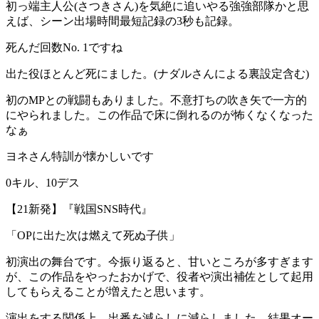
初っ端主人公(さつきさん)を気絶に追いやる強強部隊かと思
えば、シーン出場時間最短記録の3秒も記録。
死んだ回数No. 1ですね
出た役ほとんど死にました。(ナダルさんによる裏設定含む)
初のMPとの戦闘もありました。不意打ちの吹き矢で一方的
にやられました。この作品で床に倒れるのが怖くなくなった
なぁ
ヨネさん特訓が懐かしいです
0キル、10デス
【21新発】『戦国SNS時代』
「OPに出た次は燃えて死ぬ子供」
初演出の舞台です。今振り返ると、甘いところが多すぎます
が、この作品をやったおかげで、役者や演出補佐として起用
してもらえることが増えたと思います。
演出をする関係上、出番を減らしに減らしました。結果オー