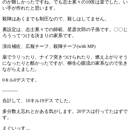
のが難しかったですね。でも志士累々の10倍は楽でした。い
い手が作れたと思います。
殺陣はあくまでも制圧なので、殺しはしてません。
裏設定は、志士累々での師範、星彦次郎の子孫です。〇〇じ
ろうってつける決まりの家系です。
演出補佐、広報チーフ、殺陣チーフ(with MP)
薬でラリったり、ナイフ突きつけられたり、燃え上がりそう
になったりと酷かったですが、柳生心眼流の家系なので生き
ながらえました。
0キル0デスです。
-———
合計して、10キル19デス でした。
多分数え忘れとかある気がします。20デスは行ってたはずで
す。
えぐいっす…