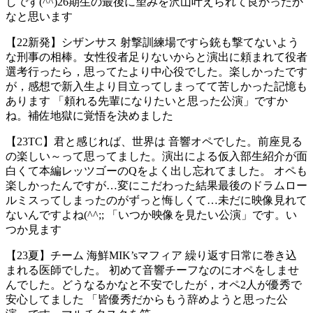
しです(^^)26期生の最後に望みを沢山叶えられて良かったか
なと思います
【22新発】シザンサス 射撃訓練場ですら銃も撃てないよう
な刑事の相棒。女性役者足りないからと演出に頼まれて役者
選考行ったら，思ってたより中心役でした。楽しかったです
が，感想で新入生より目立ってしまってて苦しかった記憶も
あります 「頼れる先輩になりたいと思った公演」ですか
ね。補佐地獄に覚悟を決めました
【23TC】君と感じれば、世界は 音響オペでした。前座見る
の楽しい～って思ってました。演出による仮入部生紹介が面
白くて本編レッツゴーのQをよく出し忘れてました。 オペも
楽しかったんですが…変にこだわった結果最後のドラムロー
ルミスってしまったのがずっと悔しくて…未だに映像見れて
ないんですよね(^^;; 「いつか映像を見たい公演」です。い
つか見ます
【23夏】チーム 海鮮MIK’sマフィア 繰り返す日常に巻き込
まれる医師でした。 初めて音響チーフなのにオペをしませ
んでした。どうなるかなと不安でしたが，オペ2人が優秀で
安心してました 「皆優秀だからもう辞めようと思った公