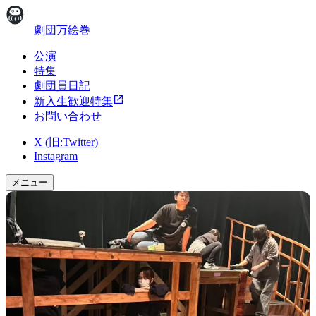
劇団万絵巻
公演
特集
劇団員日記
新入生歓迎特集
お問い合わせ
X (旧:Twitter)
Instagram
メニュー