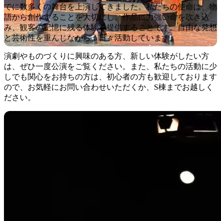
でに数多くの舞台を上演してきました。私たちの使命は、物
語から創作することを大切にし、作品に力強い命を吹き込
み、観客の記憶に残る体験を提供することです。自由な発想
と芸術性を重んじながら、日々活動しています。
演劇やものづくりに興味のある方、新しい体験がしたい方
は、ぜひ一度公演をご覧ください。また、私たちの活動に少
しでも関心をお持ちの方は、初心者の方も歓迎しております
ので、お気軽にお問い合わせいただくか、S棟までお越しく
ださい。