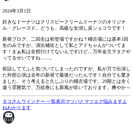
2024年3月1日
好きなドーナツはクリスピークリームドーナツのオリジナ
ル・グレーズド。どうも、高級な女消し炭ショコラです！
新発ブログ、二回生は初登場ですかね？稽古場には基本1回
生のみですが、演出補佐として私とアドちゃんがついてま
す！まぁ私は全然行けてないんですけど…万年金欠ヲタクや
ってるせいですね……。
前話しててふと気づいてしまったのですが、私が万で出演し
た外部公演は去年の新発で最後だったんです！自分でも驚き
ました。そう考えると久しぶりの稽古場です。29期とは全く
違う雰囲気で、万絵巻にも新風が吹いております。爽やか～
タコさんウインナー
一覧表示
マツパとマツエク悩みますよ
ねわかります