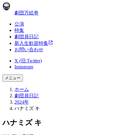
劇団万絵巻
公演
特集
劇団員日記
新入生歓迎特集
お問い合わせ
X (旧:Twitter)
Instagram
メニュー
ホーム
劇団員日記
2024年
ハナミズ キ
ハナミズ キ