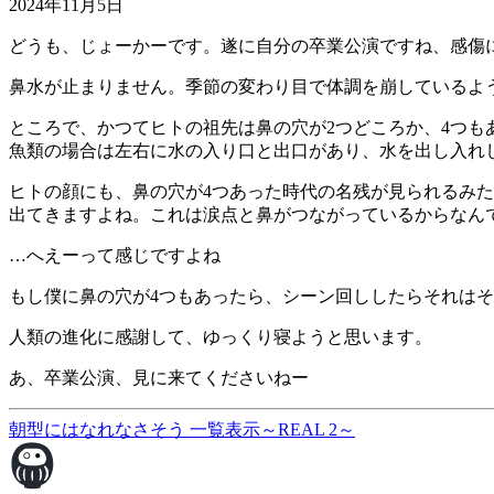
2024年11月5日
どうも、じょーかーです。遂に自分の卒業公演ですね、感傷
鼻水が止まりません。季節の変わり目で体調を崩しているよ
ところで、かつてヒトの祖先は鼻の穴が2つどころか、4つも
魚類の場合は左右に水の入り口と出口があり、水を出し入れ
ヒトの顔にも、鼻の穴が4つあった時代の名残が見られるみ
出てきますよね。これは涙点と鼻がつながっているからなん
…へえーって感じですよね
もし僕に鼻の穴が4つもあったら、シーン回ししたらそれは
人類の進化に感謝して、ゆっくり寝ようと思います。
あ、卒業公演、見に来てくださいねー
朝型にはなれなさそう
一覧表示
～REAL 2～