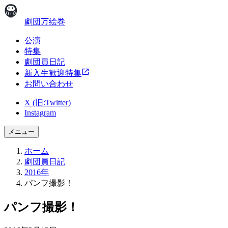
劇団万絵巻
公演
特集
劇団員日記
新入生歓迎特集
お問い合わせ
X (旧:Twitter)
Instagram
メニュー
ホーム
劇団員日記
2016年
パンフ撮影！
パンフ撮影！