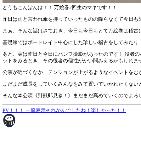
どうもこんぼんは！！ 万絵巻2回生のマキです！！
昨日は雨と言われ傘を持っていったものの降らなくて今日も降
まぁ、そんな話はさておき、今日も今日もとて万絵巻は稽古
基礎練ではポートレイト中心にした珍しい稽古をしてみたり
あと、実は昨日と今日にパンフ撮影があったのです！ 役者
ットをみるとき、その役者の個性がかい間みえるかもしれません
公演が近づくなか、テンションが上がるようなイベントをむ
まだまだ成長をしていくみんなをみて置いていかれたくない
そんな本公演《野獣郎見参！》まだまだ高めていくのでよろし
PV！！！
一覧表示
それかんでしたね！楽しかった！！