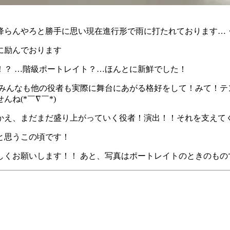
らんやろと勝手に思い現在進行形で雨に打たれております…・゜・
に励んでおります
！？ …階級ポートレイト？…ほんとに新鮮でした！
のみんなも他の役者も実際に舞台にあがる格好をして！みて！テ
ね(*￣∇￣*)
かえ、まだまだ盛り上がっていく役者！演出！！それを支えて
と思うこの頃です！
くお願いします！！ あと、写真はポートレイトのときのもので