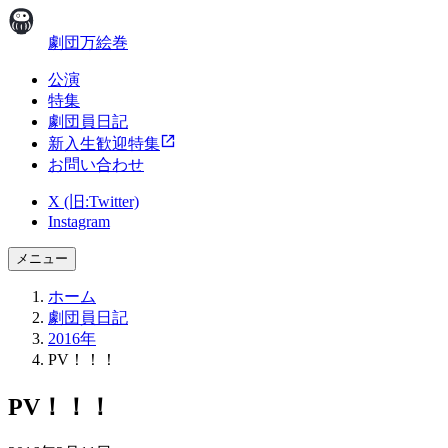
劇団万絵巻
公演
特集
劇団員日記
新入生歓迎特集
お問い合わせ
X (旧:Twitter)
Instagram
メニュー
ホーム
劇団員日記
2016年
PV！！！
PV！！！