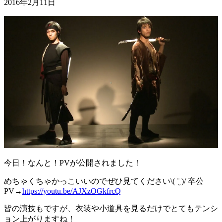
2016年2月11日
今日！なんと！PVが公開されました！
めちゃくちゃかっこいいのでぜひ見てください\( ¨̮ )/ 卒公
PV→
https://youtu.be/AJXzOGkfrcQ
皆の演技もですが、衣装や小道具を見るだけでとてもテンシ
ョン上がりますね！