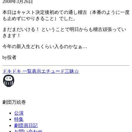
2008年3月26日
本日はキャスト決定後初めての通し稽古（本番のように一度
も止めずにやりきること）でした。
まだまだいける！ ということで明日からも稽古頑張ってい
きます！
今年の新入生どれくらい入るのかなぁ…
by役者
ドキドキ
一覧表示
エチュード三昧☆
劇団万絵巻
公演
特集
劇団員日記
お問い合わせ