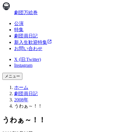
劇団万絵巻
公演
特集
劇団員日記
新入生歓迎特集
お問い合わせ
X (旧:Twitter)
Instagram
メニュー
ホーム
劇団員日記
2008年
うわぁ～！！
うわぁ～！！