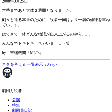
2008年3月25日
本番まであと大体２週間となりました。
刻々と迫る本番のために、役者一同はより一層の修練を重ね
ています。
はてさて一体どんな物語が出来上がるのやら……
みんなでドキドキしちゃいましょ（笑
by 末端機関『MLTs』
ネタを考える
一覧表示
うわぁ～！！
劇団万絵巻
公演
特集
劇団員日記