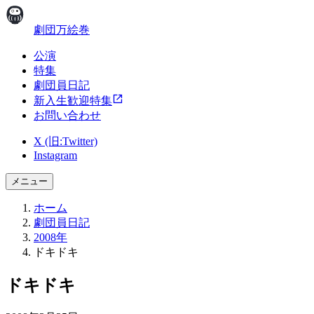
劇団万絵巻
公演
特集
劇団員日記
新入生歓迎特集
お問い合わせ
X (旧:Twitter)
Instagram
メニュー
ホーム
劇団員日記
2008年
ドキドキ
ドキドキ