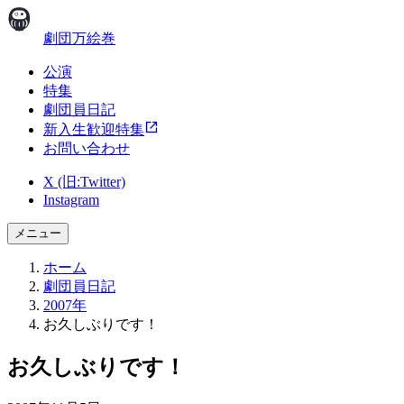
劇団万絵巻
公演
特集
劇団員日記
新入生歓迎特集
お問い合わせ
X (旧:Twitter)
Instagram
メニュー
ホーム
劇団員日記
2007年
お久しぶりです！
お久しぶりです！