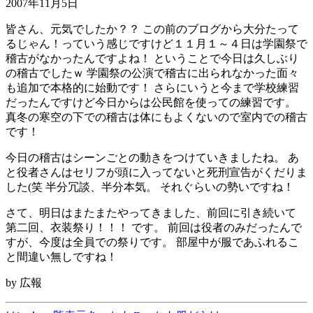
2007年11月5日
皆さん、元気でしたか？？ この前のブログから大分たって
るじゃん！っていう感じですけど１１月１～４日は学園祭で
稽古がなかったんですよね！ ということで今日は久しぶり
の稽古でしたｗ 学園祭の公演で稽古に出られなかった面々
も追加で本格的に始動です！ さらにいうと今まで学校練習
だったんですけど今日からは公民館を使っての練習です。
真冬の寒空の下での稽古は体にもよくないので室内での稽古
です！
今日の稽古はシーンごとの動きをつけていきましたね。 あ
と役者さんはセリフが頭に入ってないと死刑宣告がくだりま
した(笑 半分冗談、半分本気。 それぐらいの勢いですね！
さて、明日はまたまたやってきました、前回に引き続いて
第二回、衣装祭り！！！ です。 前回は役者のみだったんで
すが、今度は全員での祭りです。 部屋中が服であふれるこ
と間違い無しですね！
by 広報