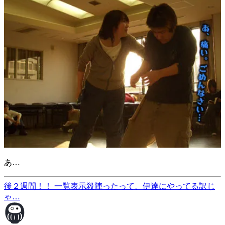
あ…
後２週間！！
一覧表示
殺陣ったって、伊達にやってる訳じ
ゃ…