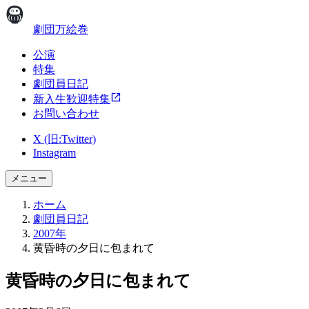
劇団万絵巻
公演
特集
劇団員日記
新入生歓迎特集
お問い合わせ
X (旧:Twitter)
Instagram
メニュー
ホーム
劇団員日記
2007年
黄昏時の夕日に包まれて
黄昏時の夕日に包まれて