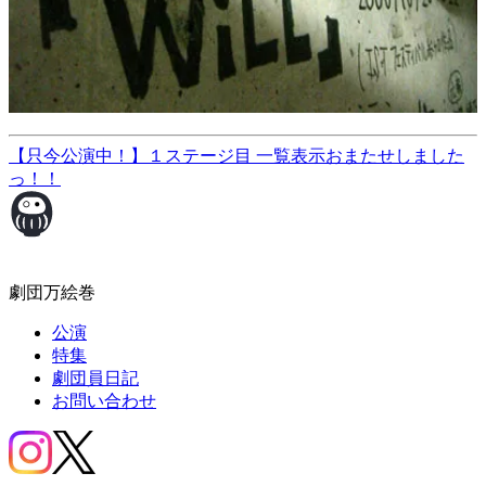
【只今公演中！】１ステージ目
一覧表示
おまたせしました
っ！！
劇団万絵巻
公演
特集
劇団員日記
お問い合わせ