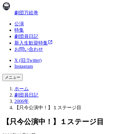
劇団万絵巻
公演
特集
劇団員日記
新入生歓迎特集
お問い合わせ
X (旧:Twitter)
Instagram
メニュー
ホーム
劇団員日記
2006年
【只今公演中！】１ステージ目
【只今公演中！】１ステージ目