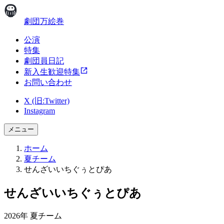
劇団万絵巻
公演
特集
劇団員日記
新入生歓迎特集
お問い合わせ
X (旧:Twitter)
Instagram
メニュー
ホーム
夏チーム
せんざいいちぐぅとぴあ
せんざいいちぐぅとぴあ
2026年 夏チーム