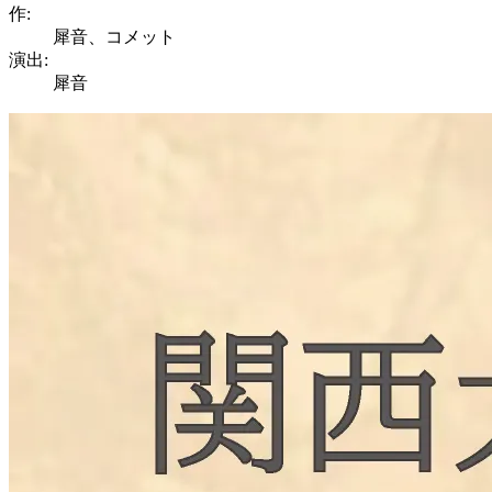
作:
犀音、コメット
演出:
犀音