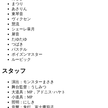
まつり
あさりん
東琴音
ヴィクセン
慧流
シェーレ皐月
犀音
たゆたゆ
つばき
パステル
ポイズンマスター
ルービック
スタッフ
演出：モンスターまさき
舞台監督：うしみつ
大道具：MP，アドニス･ハヤト
小道具：MP
照明：にしき
音響：鬼灯，富士鷹茄子