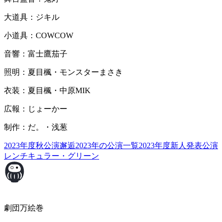
大道具：ジキル
小道具：COWCOW
音響：富士鷹茄子
照明：夏目楓・モンスターまさき
衣装：夏目楓・中原MIK
広報：じょーかー
制作：だ。・浅葱
2023年度秋公演
邂逅
2023年の公演一覧
2023年度新人発表公演
レンチキュラー・グリーン
劇団万絵巻