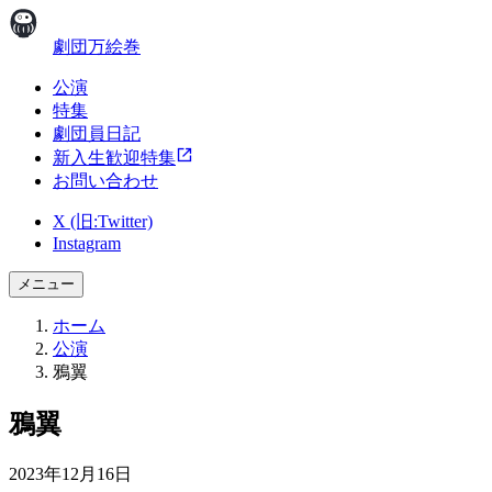
劇団万絵巻
公演
特集
劇団員日記
新入生歓迎特集
お問い合わせ
X (旧:Twitter)
Instagram
メニュー
ホーム
公演
鴉翼
鴉翼
2023年12月16日