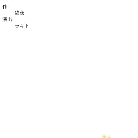
作:
終夜
演出:
ラギト