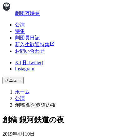
劇団万絵巻
公演
特集
劇団員日記
新入生歓迎特集
お問い合わせ
X (旧:Twitter)
Instagram
メニュー
ホーム
公演
創稿 銀河鉄道の夜
創稿 銀河鉄道の夜
2019年4月10日