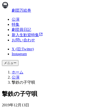
劇団万絵巻
公演
特集
劇団員日記
新入生歓迎特集
お問い合わせ
X (旧:Twitter)
Instagram
メニュー
ホーム
公演
撃鉄の子守唄
撃鉄の子守唄
2019年12月13日