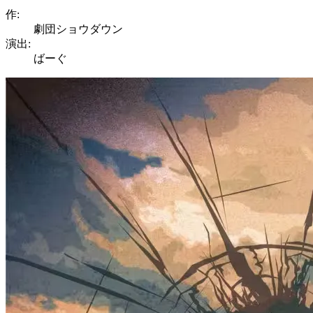
作:
劇団ショウダウン
演出:
ばーぐ