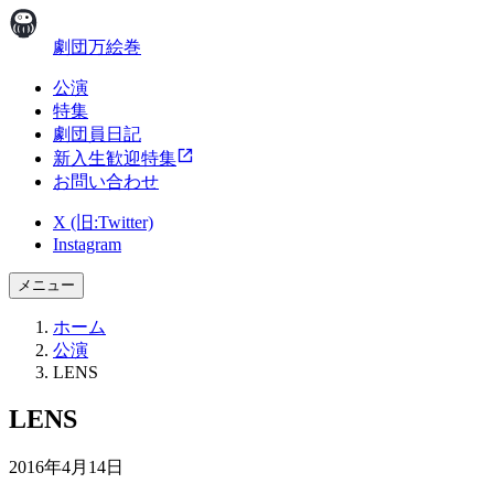
劇団万絵巻
公演
特集
劇団員日記
新入生歓迎特集
お問い合わせ
X (旧:Twitter)
Instagram
メニュー
ホーム
公演
LENS
LENS
2016年4月14日