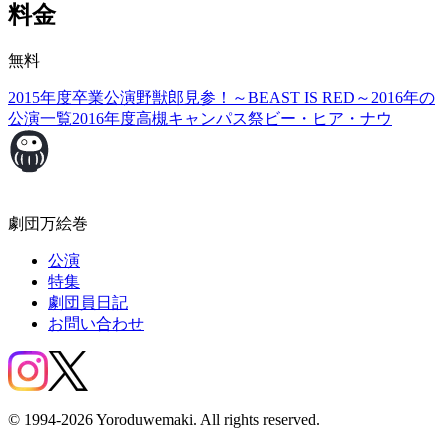
料金
無料
2015年度卒業公演
野獣郎見参！～BEAST IS RED～
2016年の
公演一覧
2016年度高槻キャンパス祭
ビー・ヒア・ナウ
劇団万絵巻
公演
特集
劇団員日記
お問い合わせ
© 1994-2026 Yoroduwemaki. All rights reserved.