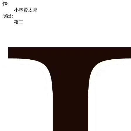
作:
小林賢太郎
演出:
夜王