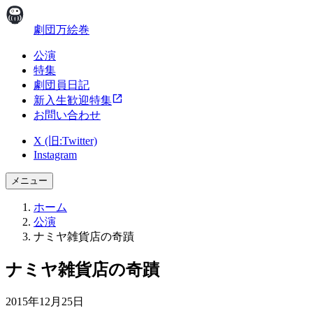
劇団万絵巻
公演
特集
劇団員日記
新入生歓迎特集
お問い合わせ
X (旧:Twitter)
Instagram
メニュー
ホーム
公演
ナミヤ雑貨店の奇蹟
ナミヤ雑貨店の奇蹟
2015年12月25日