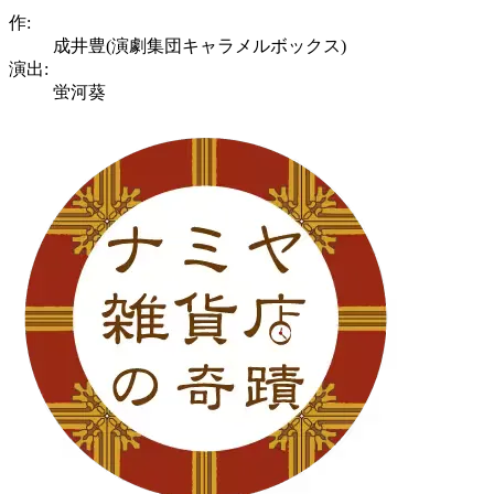
作:
成井豊(演劇集団キャラメルボックス)
演出:
蛍河葵