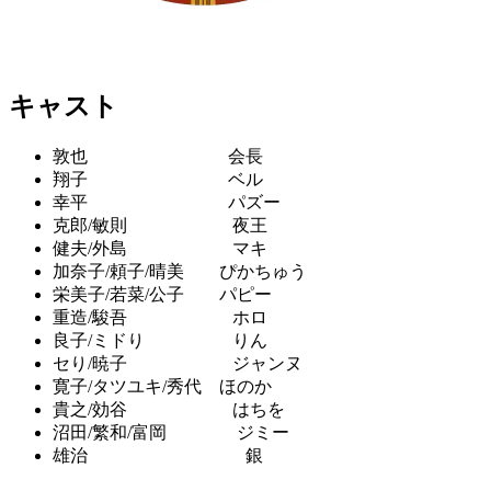
キャスト
敦也 会長
翔子 ベル
幸平 パズー
克郎/敏則 夜王
健夫/外島 マキ
加奈子/頼子/晴美 ぴかちゅう
栄美子/若菜/公子 パピー
重造/駿吾 ホロ
良子/ミドり りん
セり/暁子 ジャンヌ
寛子/タツユキ/秀代 ほのか
貴之/効谷 はちを
沼田/繁和/富岡 ジミー
雄治 銀