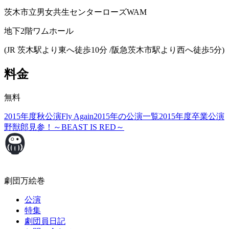
茨木市立男女共生センターローズWAM
地下2階ワムホール
(JR 茨木駅より東へ徒歩10分 /阪急茨木市駅より西へ徒歩5分)
料金
無料
2015年度秋公演
Fly Again
2015年の公演一覧
2015年度卒業公演
野獣郎見参！～BEAST IS RED～
劇団万絵巻
公演
特集
劇団員日記