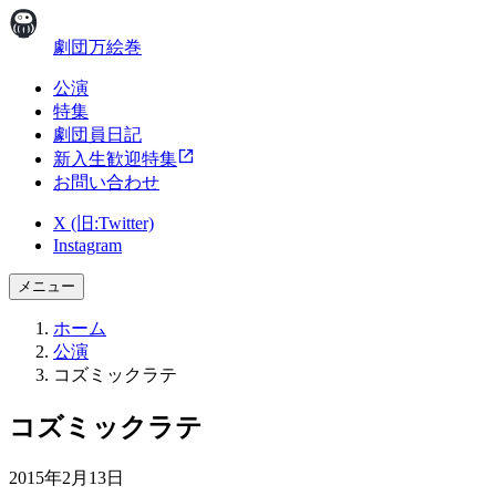
劇団万絵巻
公演
特集
劇団員日記
新入生歓迎特集
お問い合わせ
X (旧:Twitter)
Instagram
メニュー
ホーム
公演
コズミックラテ
コズミックラテ
2015年2月13日