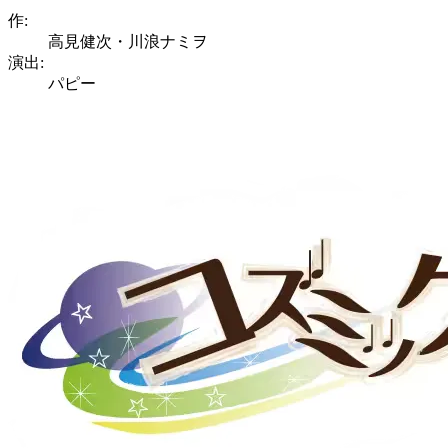
作:
高見健次・川浪ナミヲ
演出:
パピー