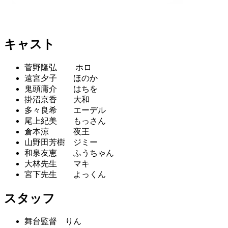
キャスト
菅野隆弘 ホロ
遠宮夕子 ほのか
鬼頭庸介 はちを
掛沼京香 大和
多々良希 エーデル
尾上紀美 もっさん
倉本涼 夜王
山野田芳樹 ジミー
和泉友恵 ふうちゃん
大林先生 マキ
宮下先生 よっくん
スタッフ
舞台監督 りん