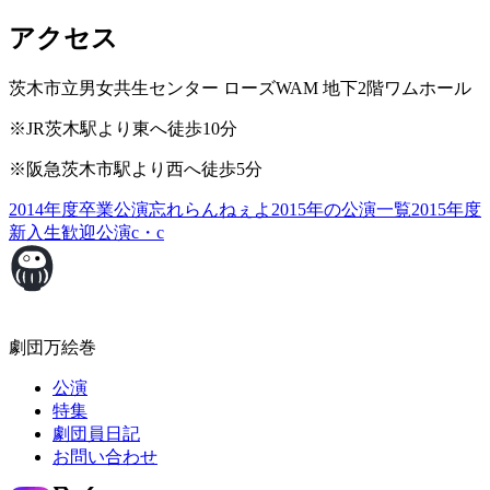
アクセス
茨木市立男女共生センター ローズWAM 地下2階ワムホール
※JR茨木駅より東へ徒歩10分
※阪急茨木市駅より西へ徒歩5分
2014年度卒業公演
忘れらんねぇよ
2015年の公演一覧
2015年度
新入生歓迎公演
c・c
劇団万絵巻
公演
特集
劇団員日記
お問い合わせ