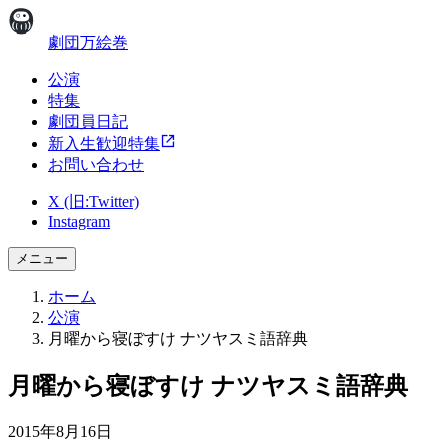
劇団万絵巻
公演
特集
劇団員日記
新入生歓迎特集
お問い合わせ
X (旧:Twitter)
Instagram
メニュー
ホーム
公演
月曜から寝ぼすけ ナツヤスミ語辞典
月曜から寝ぼすけ ナツヤスミ語辞典
2015年8月16日