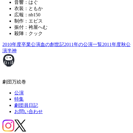
音響：はぐ
衣装：ともか
広報：nb150
制作：エビス
振付：袴屋へむ
殺陣：クック
2010年度卒業公演
血の創世記
2011年の公演一覧
2011年度秋公
演
半神
劇団万絵巻
公演
特集
劇団員日記
お問い合わせ