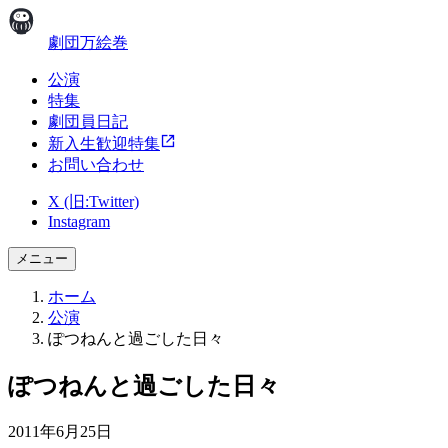
劇団万絵巻
公演
特集
劇団員日記
新入生歓迎特集
お問い合わせ
X (旧:Twitter)
Instagram
メニュー
ホーム
公演
ぽつねんと過ごした日々
ぽつねんと過ごした日々
2011年6月25日