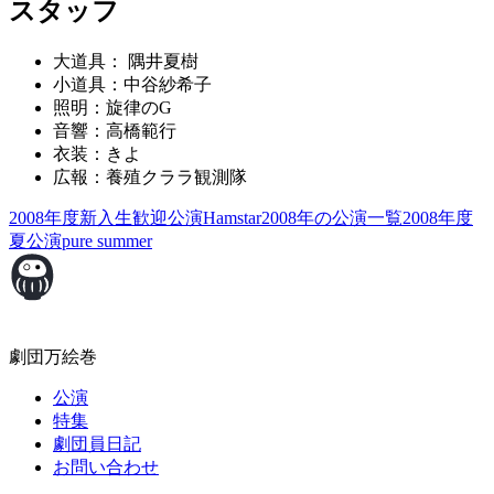
スタッフ
大道具： 隅井夏樹
小道具：中谷紗希子
照明：旋律のG
音響：高橋範行
衣装：きよ
広報：養殖クララ観測隊
2008年度新入生歓迎公演
Hamstar
2008年の公演一覧
2008年度
夏公演
pure summer
劇団万絵巻
公演
特集
劇団員日記
お問い合わせ