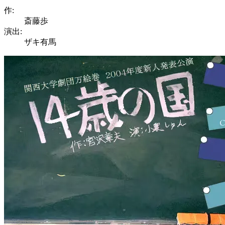
作:
斎藤歩
演出:
ザキ有馬