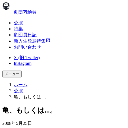
劇団万絵巻
公演
特集
劇団員日記
新入生歓迎特集
お問い合わせ
X (旧:Twitter)
Instagram
メニュー
ホーム
公演
亀、もしくは...。
亀、もしくは...。
2008年5月25日