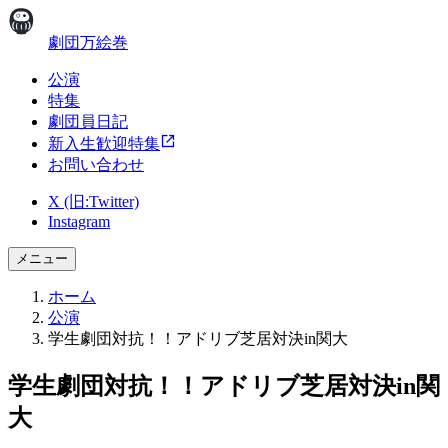
劇団万絵巻
公演
特集
劇団員日記
新入生歓迎特集
お問い合わせ
X (旧:Twitter)
Instagram
メニュー
ホーム
公演
学生劇団対抗！！アドリブ芝居対決in関大
学生劇団対抗！！アドリブ芝居対決in関
大