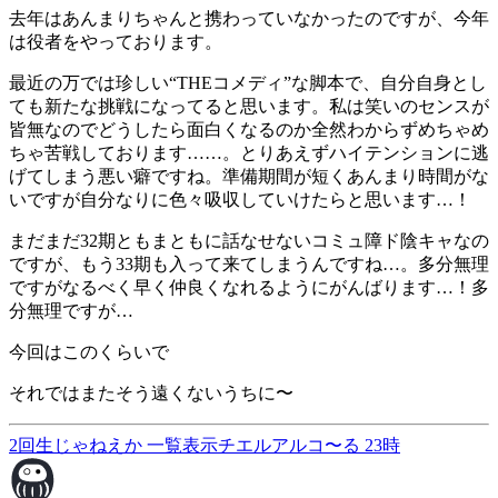
去年はあんまりちゃんと携わっていなかったのですが、今年
は役者をやっております。
最近の万では珍しい“THEコメディ”な脚本で、自分自身とし
ても新たな挑戦になってると思います。私は笑いのセンスが
皆無なのでどうしたら面白くなるのか全然わからずめちゃめ
ちゃ苦戦しております……。とりあえずハイテンションに逃
げてしまう悪い癖ですね。準備期間が短くあんまり時間がな
いですが自分なりに色々吸収していけたらと思います…！
まだまだ32期ともまともに話なせないコミュ障ド陰キャなの
ですが、もう33期も入って来てしまうんですね…。多分無理
ですがなるべく早く仲良くなれるようにがんばります…！多
分無理ですが…
今回はこのくらいで
それではまたそう遠くないうちに〜
2回生じゃねえか
一覧表示
チエルアルコ〜る 23時