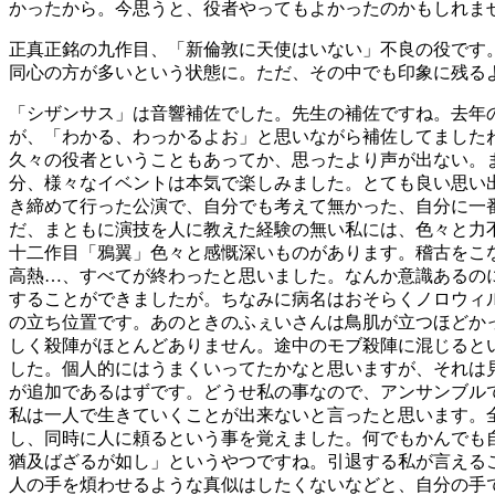
かったから。今思うと、役者やってもよかったのかもしれま
正真正銘の九作目、「新倫敦に天使はいない」不良の役です
同心の方が多いという状態に。ただ、その中でも印象に残る
「シザンサス」は音響補佐でした。先生の補佐ですね。去年
が、「わかる、わっかるよお」と思いながら補佐してましたね
久々の役者ということもあってか、思ったより声が出ない。
分、様々なイベントは本気で楽しみました。とても良い思い
き締めて行った公演で、自分でも考えて無かった、自分に一
だ、まともに演技を人に教えた経験の無い私には、色々と力
十二作目「鴉翼」色々と感慨深いものがあります。稽古をこ
高熱…、すべてが終わったと思いました。なんか意識あるの
することができましたが。ちなみに病名はおそらくノロウィ
の立ち位置です。あのときのふぇいさんは鳥肌が立つほどか
しく殺陣がほとんどありません。途中のモブ殺陣に混じると
した。個人的にはうまくいってたかなと思いますが、それは
が追加であるはずです。どうせ私の事なので、アンサンブル
私は一人で生きていくことが出来ないと言ったと思います。
し、同時に人に頼るという事を覚えました。何でもかんでも
猶及ばざるが如し」というやつですね。引退する私が言える
人の手を煩わせるような真似はしたくないなどと、自分の手