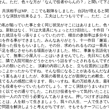
せん。ただ、色々な方が「なんで役者やらんの？」と聞いて下
。共演相手はMP、ここでも殺陣をしました。台詞が増えると
ような演技が出来るよう、工夫はしたつもりです…。ただ、こ
の私が陥っていた事と全く同じ状況がそこにはありました。色
。新歓はなく、TCは大道具にちょっとだけ顔出し。十作目「G
また就活を引っ張りまくっていたので、稽古の参加率は多分今
出を作る事ができました。みんなありがとう。十一作目「邂逅」
番合った役をもらいました。その分、求められるものは一番高
不足を感じさせられる場面がありました。特に、事象を言語化
なして、無事に小屋入り…とはいきませんでした。先日Xにも投
に、隣で入院可能かどうかとかいう話をずっとされるもんです
ルスの類いとのこと。 演劇の内容に入ると、立ち位置的には悪
っこよかったからですね。そんな役になることがあるもんだな
いう案もありましたが、衣装の着替えなどが面倒なため断念。
見てる人の感想に依ります。長いっすね。私の万絵巻人生。最
でも役者をやっていたものでしょう。すごく演技がうまいわけ
全く以てその通りでした。これだけ役者をやって気付いたこと
自分一人の力で行う必要なんてありません。押しつけすぎは勿
ことは、人を頼って生きましょう。我々の人生、一人で生きて
で問題を解決しようと考えがちですが、そもそもチーフにしか