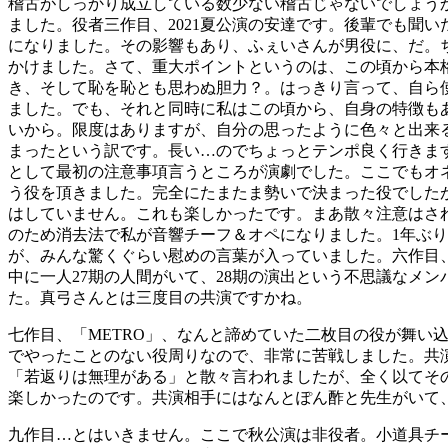
稽古がしっかり成立している数少ない稽古じゃないでしょう
ました。役者三作目、2021夏公演の安達です。後輩でも聞
になりました。その影響もあり、ふぇいさんが男役に、だ。
かけました。さて、重大ポイントというのは、この頃から本
き、そして恥を恥とも思わぬ胆力？。はっきり言って、自ら
ました。でも、それと同時に私はこの頃から、自身の特徴も
いから。限度はありますが、自分の思ったように色々と出来
まったという訳です。長い…のでちょっとテンポ良く行きま
として最初の注意事項言うところが演劇でした。ここでもオ
う役を頂きました。完全にたまたま勢いで決まった役でした
はしていません。これも楽しかったです。まあ散々注意はさ
のため消去法で私が音響チーフ＆オペになりました。1年ぶ
が、みんな驚くぐらい慰めの言葉が入っていました。六作目、「
中に一人27期の人間がいて、28期の演出という不思議なメ
た。真弓さんとは三度目の共演ですかね。
七作目、「METRO」、なんと諦めていた二枚目の役が舞
でやったことのない役周りなので、非常に苦戦しました。共
「若返りは無理がある」と散々言われましたが、全く以てそ
楽しかったのです。共演相手にはなんとぽん酢と先生がいて
九作目…とはいきません。ここで秋公演は非役者。小道具チ