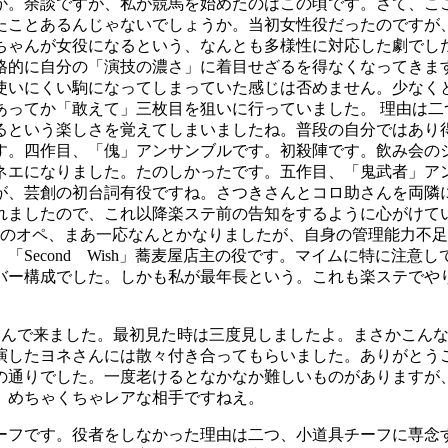
か。余談ですが、私が競馬を始めたのはこの頃です。さて、こ
いたことあるんじゃないでしょうか。当初女性役だったのです
ちゃんが女役になるという、なんとも多様性に対応した劇でし
格的に自分の「演技の濃さ」に着目せざるを得なくなってきま
使いにくい駒になってしまっていた感じは否めません。少なく
あってか「敢えて」三枚目を狙いに行っていました。 理由は二
るという楽しさを覚えてしまいましたね。普段の自分ではあり
す。四作目、「傀」アンサンブルです。初殺陣です。飲み会の
ネエになりました。たのしかったです。五作目、「鬼武者」ア
が、芸創の初台詞有役ですね。さつきさんとコロ助さんを両隣
れましたので、これ以降楽ステ前の告知をするように心がけてい
りのオペ、まあ一応なんとかなりましたが、自身の管理能力不
Second Wish」蕎麦屋店主の役です。マイムに特に注意
ンバー構成でした。しかも私が最年長という。これも楽ステで
い込んで来ました。最初見た時は三度見しましたよ。まさかこん
演したヨネさんには散々付き合ってもらいました。ありがとう
の通りでした。一度老けるとなかなか難しいものがありますが
、めちゃくちゃレアな相手ですねえ。
ーフです。役者をしなかった理由は二つ、小道具チーフに専念