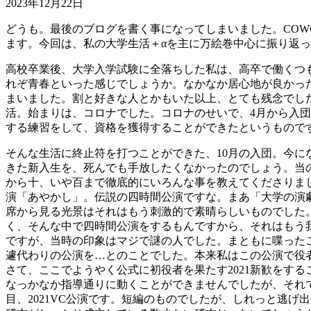
2023年12月22日
どうも。最後のブログを書く事になってしまいました。COW
ます。今回は、私の大学生活＋αを主に万絵巻中心に振り返
高校卒業後、大学入学試験に全落ちした私は、高卒で働くつ
れぞ青春といった感じでしょうか。なかなか居心地が良かっ
まいました。割と好きな人とかもいた以上、とても残念でし
活。始まりは、コロナでした。コロナのせいで、4月から入
する練習をして、資格を獲得することができたというもので
そんな生活に終止符を打つことができた、10月の入団。今
きた新入生を、死んでも手放したくなかったのでしょう。当
から十、いや百まで徹底的にいろんな事を教えてくださりまし
演「あやかし」。伝説の四時間公演ですな。まあ「大学の演
席から見る光景はそれはもう刺激的で素晴らしいものでした
く、そんな中で四時間公演をするもんですから、それはもう
ですが、当時の印象はマジで謎の人でした。まともに喋った
遽代わりの公演を…とのことでした。本来私はこの公演で役
さて、ここでようやく公式に初役者を果たす2021新歓をす
なっかなか指導通りに動くことができませんでしたが、それ
目、2021VC公演です。短編のものでしたが、しれっと逃