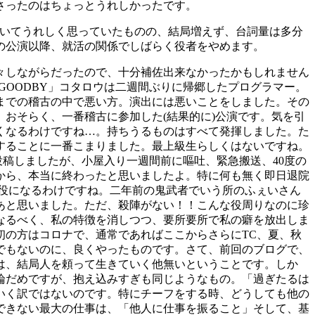
さったのはちょっとうれしかったです。
聞いてうれしく思っていたものの、結局増えず、台詞量は多分
の公演以降、就活の関係でしばらく役者をやめます。
々しながらだったので、十分補佐出来なかったかもしれません
OODBY」コタロウは二週間ぶりに帰郷したプログラマー。
までの稽古の中で悪い方。演出には悪いことをしました。その
おそらく、一番稽古に参加した(結果的に)公演です。気を引
くなるわけですね…。持ちうるものはすべて発揮しました。た
することに一番こまりました。最上級生らしくはないですね。
稿しましたが、小屋入り一週間前に嘔吐、緊急搬送、40度の
から、本当に終わったと思いましたよ。特に何も無く即日退院
役になるわけですね。二年前の鬼武者でいう所のふぇいさん
あと思いました。ただ、殺陣がない！！こんな役周りなのに珍
なるべく、私の特徴を消しつつ、要所要所で私の癖を放出しま
初の方はコロナで、通常であればここからさらにTC、夏、秋
でもないのに、良くやったものです。さて、前回のブログで、
は、結局人を頼って生きていく他無いということです。しか
論だめですが、抱え込みすぎも同じようなもの。「過ぎたるは
いく訳ではないのです。特にチーフをする時、どうしても他の
できない最大の仕事は、「他人に仕事を振ること」そして、基