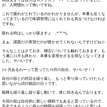
が、人間慣れって怖いですね。
これで疲れがとれているのかわかりませんが、本番も近くな
ってきているので体調管理にはくれぐれも気をつけなければ
ですね。
寝れる時はしっかり寝ます‎꜀( ꜆*˘꒳˘*)꜆
まぁ、課題だの実習だのが寝かせてくれないんですけどね☆
そんなことはさておき、稽古についても触れておきます。も
う遂に11月も終わり、本番を直視せざるを得なくなってきま
した。ヤバいです。
2ヶ月あるわーって思ってた10月の自分、ヤバいぞ！！
自分の役との対話を繰り返し、もっと寄り添っていけたらと
思いながら試行錯誤の日々です。
殺陣も繰り返し繰り返し動いて、体に叩き込んでおります。
今回の役は自分的に新しい挑戦でもあると思っているので、
完走できるように残りの時間を頑張っていきたいと思いま