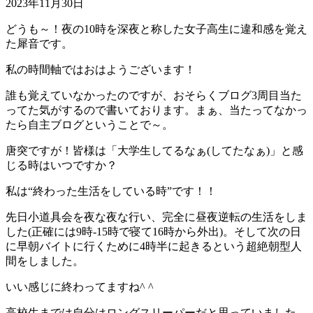
2023年11月30日
どうも～！夜の10時を深夜と称した女子高生に違和感を覚え
た犀音です。
私の時間軸ではおはようございます！
誰も覚えていなかったのですが、おそらくブログ3周目当た
ってた気がするので書いております。まぁ、当たってなかっ
たら自主ブログということで～。
唐突ですが！皆様は「大学生してるなぁ(してたなぁ)」と感
じる時はいつですか？
私は“終わった生活をしている時”です！！
先日小道具会を夜な夜な行い、完全に昼夜逆転の生活をしま
した(正確には9時-15時で寝て16時から外出)。そして次の日
に早朝バイトに行くために4時半に起きるという超絶朝型人
間をしました。
いい感じに終わってますね^ ^
高校生までは自分はロングスリーパーだと思っていました