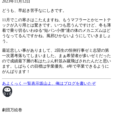
2023年11月12日
どうも、早起き苦手なにしきです。
11月でこの寒さはこたえますね、もうマフラーとかヒートテ
ックが入り用とは驚きです。いつも思うんですけど、冬も薄
着で乗り切るいわゆる“短パン小僧”達の体のメカニズムはど
うなってるんですかね。風邪ひかないようにしていきましょ
う。
最近悲しい事がありまして、2回生の恒例行事ゼミ志望の第
一次選考落ちてしまいました。まぁ希望者が多いゼミだった
ので成績最下層の私はたぶん軒並み蹴飛ばされたんだと思い
ます。しばらくの目標は学業優先、4年で卒業できるように
がんばります！
あよくっく
一覧表示
坂山よ、俺はブログを書いたぞ
劇団万絵巻