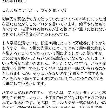
2023年11月6日
こんにちはですよー、ヴィクセンです
彫刻刀を変な持ち方で使っていたせいでバキバキになった指
を震わせながらこのブログを書いています。鉛筆やお箸もそ
うですが、推奨される持ち方がある物はその通りに使わない
と何かしら不具合が起きるものですね。
もう卒業公演ですね。私達30期にとっては万絵巻に来てから
もうすぐ一年、27期の先輩方にとってはもう四年目の終わり
を迎えるところまであっという間に来てしまった訳ですが、
この公演が終わったら27期の先輩方がいなくなってしまうと
いう実感が全然わきません。考えたくないですね。いっそ先
輩方が全員留年でもしてくださればまだ一緒にいられるのか
もしれませんが、そうはいかないので(全員がご卒業できる
ことを心から願っています)現実に目を向けて今この時間を
大事にしていきたいです。
さて話は変わるのですが、皆さんは「ファルカタ」という木
材をご存知でしょうか。小道具の簡易的な刀を作る時に使わ
れているあれです。あの材、ファルカタが正式名称らしいの
ですが、何かの略称っぽいと思いませんか。という訳で最近