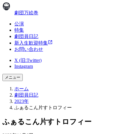
劇団万絵巻
公演
特集
劇団員日記
新入生歓迎特集
お問い合わせ
X (旧:Twitter)
Instagram
メニュー
ホーム
劇団員日記
2023年
ふぁるこん片すトロフィー
ふぁるこん片すトロフィー