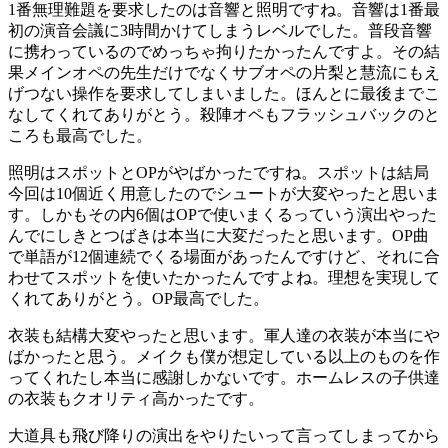
1番無理難題を要求したのは音響と照明ですね。音響は1番最
初の演音会議に3時間かけてしまうレベルでした。普段音響
に携わっているのでめっちゃ拘りたかったんですよ。その結
果メインオペの先生だけでなくサブオペの片梨と慧流にもえ
げつない操作を要求してしまいました。ほんとに最後までこ
なしてくれてありがとう。殺陣オペもフラッシュバックのと
ころも最高でした。
照明はスポットとOPがやばかったですね。スポットは結局
今回は10個近く用意したのでシュートが大変やったと思いま
す。しかもその内6個はOPで使いまくるっていう演出やった
んでにしきとつばきは本当に大変だったと思います。OP曲
で単語が12個連続でくる場面があったんですけど、それに合
わせてスポットを使いたかったんですよね。理想を実現して
くれてありがとう。OP最高でした。
衣装も結構大変やったと思います。軍人達の衣装が本当にや
ばかったと思う。メイクも僕が想定している以上のものを作
ってくれたし本当に感謝しかないです。ホームレスの子供達
の衣装もクオリティ高かったです。
大道具も飛び降りの演出をやりたいって言ってしまってから