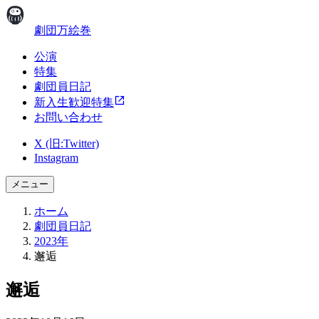
劇団万絵巻
公演
特集
劇団員日記
新入生歓迎特集
お問い合わせ
X (旧:Twitter)
Instagram
メニュー
ホーム
劇団員日記
2023年
邂逅
邂逅