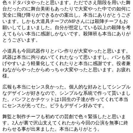
色々ドタバタやったと思います。ただでさえ階段を用いた舞
台だったのに舞台美術もあったりで大変やった中での如何に
安全に飛び降りができるかの案出し。本当にありがとうござ
います。しかも大道具チーフのMPさんには殺陣チーフもお
願いしてしまいました。自分が想定している以上の殺陣を考
えてもらい本当に感謝しかないです。殺陣班も本当にありが
とうございます。
小道具も今回武器作りとパン作りが大変やったと思います。
武器は本当に拘りぬいてくれたなって思いますし、パンも投
げやすいよう軽量化してくれたりと本当に感謝です。役者兼
ねながらやったからめっちゃ大変やったと思います。お疲れ
様。
広報も本当にセンス良かった。個人的な好みとしてシンプル
なデザインが好きなので、シンプルな系統で作って貰いまし
た。パンフとかチケットは1回生の子達が作ってくれて本当
にセンスが光ってた。ビラもデザイン好みです。
舞監と制作チーフも初めての芸創で色々緊張したと思いま
す。2人が裏で沢山支えてくれたから今回の公演を無事に終
わらせる事が出来ました。本当にありがとう。