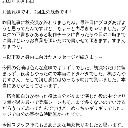
2023年10月16日
お疲れ様です。2回生の浅葱です！
昨日無事に秋公演が終わりましたね。最終日にブログあげよ
うと思ってたんですけど、ちょっと力尽きちゃいました。ブ
ログの下書きがあると制作チーフに言ったら今日の21時まで
に書けというお言葉を頂いたので書かせて頂きます。すまん
なまつり。
～以下割と身内に向けたメッセージが続きます～
今回の公演は色んな意味でギリギリでした。初演出だけに留
まらず、役者もやったので本当にドタバタでした。楓さんや
おずさん、そして消し炭にはめっちゃ助けて貰いました。本
当にありがとうございます。
一応今回自分がやった役は自分が今まで演じた役の中でセリ
フ量が過去最小で登場シーンもそこまで多くないのでいける
だろうって思ってたんですけど、めっちゃギリギリでした。
マジで自分の事やる時間無かったです。
今回スタッフ陣にもまあまあな無茶振りをしたと思います。