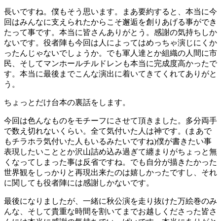
長いですね。僕もそう思います。まあ要約すると、本当に今
回はみんなに支えられたからこそ邂逅を創りあげる事ができ
たって事です。本当に皆さんありがとう。感謝の気持ちしか
ないです。役者陣も今回は人によってはめっちゃ演じにくか
ったんじゃないでしょうか。でも軍人達とか組織の人間に市
民、そしてマンホールチルドレンも本当に完成度高かったで
す。本当に最後までこんな演出に着いてきてくれてありがと
う。
ちょっとだけ台本の裏話をします。
今回は色んなものをモチーフにさせて頂きました。多分両手
で数え切れないくらい。全て気付いた人は神です。(まあで
もチラホラ気付いた人もいるみたいですね)僕が書きたい事
表現したいこととか沢山詰め込み過ぎて纏まりがちょっと無
くなってしまった事は反省ですね。でも自分が描きたかった
世界観をしっかりと再現出来たのは嬉しかったですし、それ
に関しても役者陣には感謝しかないです。
最後になりましたが、一緒に秋公演を走り抜けた万絵巻のみ
んな、そして貴重な時間を割いてまでお越しくださった皆さ