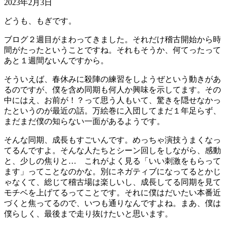
2023年2月3日
どうも、もぎです。
ブログ２週目がまわってきました。それだけ稽古開始から時
間がたったということですね。それもそうか、何てったって
あと１週間ないんですから。
そういえば、春休みに殺陣の練習をしようぜという動きがあ
るのですが、僕を含め同期も何人か興味を示してます。その
中にはえ、お前が！？って思う人もいて、驚きを隠せなかっ
たというのが最近の話。万絵巻に入団してまだ１年足らず、
まだまだ僕の知らない一面があるようです。
そんな同期、成長もすごいんです。めっちゃ演技うまくなっ
てるんですよ。そんな人たちとシーン回しをしながら、感動
と、少しの焦りと… これがよく見る「いい刺激をもらって
ます」ってことなのかな。別にネガティブになってるとかじ
ゃなくて、総じて稽古場は楽しいし、成長してる同期を見て
モチベを上げてるってことです。それに僕はだいたい本番近
づくと焦ってるので、いつも通りなんですよね。まあ、僕は
僕らしく、最後まで走り抜けたいと思います。