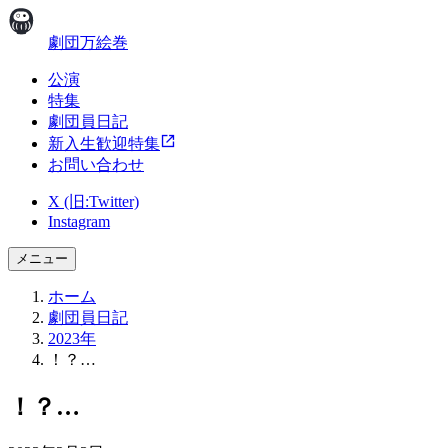
劇団万絵巻
公演
特集
劇団員日記
新入生歓迎特集
お問い合わせ
X (旧:Twitter)
Instagram
メニュー
ホーム
劇団員日記
2023年
！？…
！？…