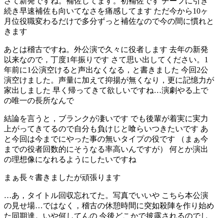
さて新発ですね。補佐してます。初補佐です チーフに引き
続き早速補佐も向いてなさを痛感してます ただ今から10ヶ
月位役職変わるだけで多分ずっと補佐なので今の間に慣れと
きます
あとは稽古ですね。外公演で久々に役者します 去年の新発
以来なので，丁度1年振りです さて思い出してください。1
年前に1公演空けると声出なくなる，と書きました 今回2公
演空けました。声量に加えて抑揚が無くなり，更に記憶力が
家出しました 早く帰ってきて欲しいですね…演劇やる上で
の唯一の長所なんで
結論を言うと，ブランクが凄いです でも後輩が着実に実力
上がってきてるので自分も負けじと喰らいつきたいです あ
と今回は今までにやった事の無いタイプの役です （まぁ今
までの役者回数的にそうなる率高いんですが） 何とか演出
の理想像になれるようにしたいですね
まぁ長々書きましたが頑張ります
…あ，タイトル回収忘れてた。写真でいいや こちら本公演
の見せ場…ではなく，稽古の休憩時間に突如殺陣を作り始め
た同期達。いや何してんの 今後どこかで披露されるのでし