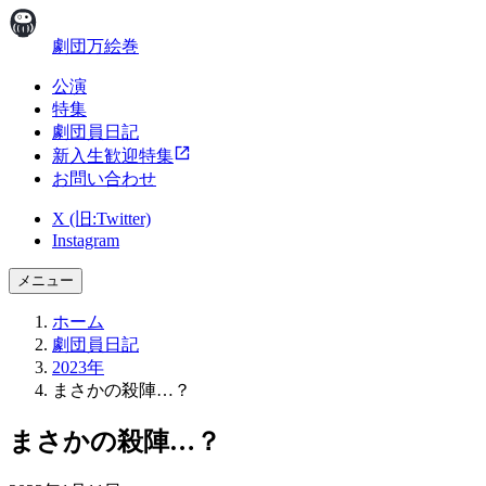
劇団万絵巻
公演
特集
劇団員日記
新入生歓迎特集
お問い合わせ
X (旧:Twitter)
Instagram
メニュー
ホーム
劇団員日記
2023年
まさかの殺陣…？
まさかの殺陣…？