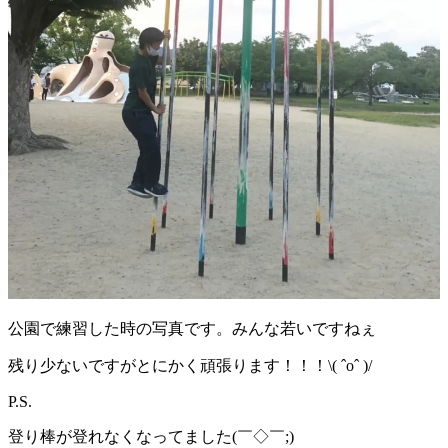
公園で練習した時の写真です。みんな若いですねぇ
残り少ないですがとにかく頑張ります！！！\( ˆoˆ )/
P.S.
登り棒が登れなくなってました(￣◇￣;)