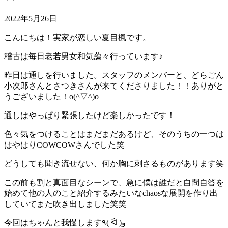
2022年5月26日
こんにちは！実家が恋しい夏目楓です。
稽古は毎日老若男女和気藹々行っています♪
昨日は通しを行いました。スタッフのメンバーと、どらごん
小次郎さんとさつきさんが来てくださりました！！ありがと
うございました！o(^▽^)o
通しはやっぱり緊張したけど楽しかったです！
色々気をつけることはまだまだあるけど、そのうちの一つは
はやはりCOWCOWさんでした笑
どうしても聞き流せない、何か胸に刺さるものがあります笑
この前も割と真面目なシーンで、急に僕は誰だと自問自答を
始めて他の人のこと紹介するみたいなchaosな展開を作り出
していてまた吹き出しました笑笑
今回はちゃんと我慢します٩( ᐛ )و