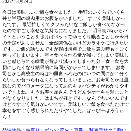
2022年3月29日
今日は美味しいご飯を食べました。 半額のいくらでいくら
丼と半額の焼肉用のお腹をかいました。 すごく美味しかっ
たです。 最近忙しくてクソみたいなご飯しか食べてなかっ
たのですごく幸せな気持ちになりました。 明日朝7時からバ
イトということを除けばベットでゆっくり眠ることしか今日
の予定がありません。全然関係ないけどカラオケに行きたい
です。ご飯の話なんですが僕は購買でご飯を選ぶ時もすごく
迷ってしまいます。年々食べられる量が減ってしまい美味し
いと感じられる瞬間が昔より減ってしまった分一食一食を大
切にしたくなり結果的に時間がかかってしまいます。 お寿
司とかも高校生の時は20皿食べれたのにいつの間にか半分く
らいしか食べられなくなってしまいました。お寿司とかは皿
数なのでバロメータになってあのキャパシティがわかりやす
いですよね。もうお寿司屋さんでうどんやケーキを頼むこと
がなくなりました。はまちが好きです。なんでもいいんです
けど今すごく気分がいいです。美味しいご飯を食べただけで
幸せをすごく感じられただりやでした。はっぴーはろうぃ
ん！
発注物品：仲直りリボン×2 宛先：真弓
一覧表示
サクラ咲い