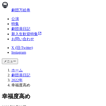
劇団万絵巻
公演
特集
劇団員日記
新入生歓迎特集
お問い合わせ
X (旧:Twitter)
Instagram
メニュー
ホーム
劇団員日記
2022年
幸福度高め
幸福度高め