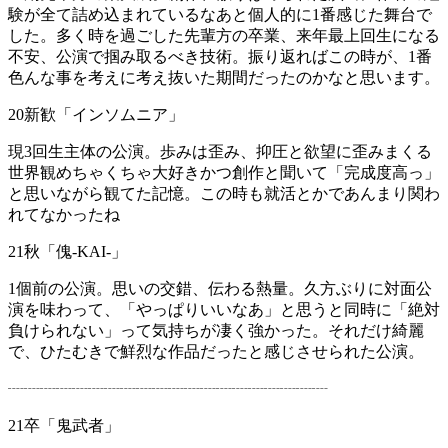
験が全て詰め込まれているなあと個人的に1番感じた舞台で
した。多く時を過ごした先輩方の卒業、来年最上回生になる
不安、公演で掴み取るべき技術。振り返ればこの時が、1番
色んな事を考えに考え抜いた期間だったのかなと思います。
20新歓「インソムニア」
現3回生主体の公演。歩みは歪み、抑圧と欲望に歪みまくる
世界観めちゃくちゃ大好きかつ創作と聞いて「完成度高っ」
と思いながら観てた記憶。この時も就活とかであんまり関わ
れてなかったね
21秋「傀-KAI-」
1個前の公演。思いの交錯、伝わる熱量。久方ぶりに対面公
演を味わって、「やっぱりいいなあ」と思うと同時に「絶対
負けられない」って気持ちが凄く強かった。それだけ綺麗
で、ひたむきで鮮烈な作品だったと感じさせられた公演。
┈┈┈┈┈┈┈┈┈┈┈┈┈┈┈┈┈┈┈┈
21卒「鬼武者」