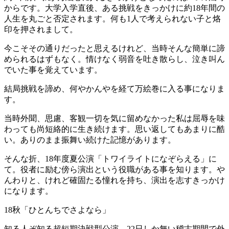
からです。大学入学直後、ある挑戦をきっかけに約18年間の
人生を丸ごと否定されます。何も1人で考えられない子と烙
印を押されまして。
今こそその通りだったと思えるけれど、当時そんな簡単に諦
められるはずもなく。情けなく弱音を吐き散らし、泣き叫ん
でいた事を覚えています。
結局挑戦を諦め、何やかんやを経て万絵巻に入る事になりま
す。
当時外聞、思慮、客観一切を気に留めなかった私は屈辱を味
わっても尚短絡的に生き続けます。思い返してもあまりに酷
い。ありのまま振舞い続けた記憶があります。
そんな折、18年度夏公演「トワイライトになぞらえる」に
て。役者に励む傍ら演出という役職がある事を知ります。や
んわりと、けれど確固たる憧れを持ち、演出を志すきっかけ
になります。
18秋「ひとんちでさよなら」
知る人ぞ知る超短期決戦型公演。22日しか無い稽古期間で外