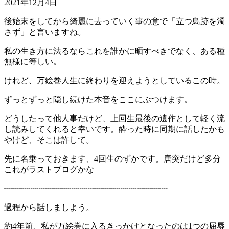
2021年12月4日
後始末をしてから綺麗に去っていく事の意で「立つ鳥跡を濁
さず」と言いますね。
私の生き方に法るならこれを誰かに晒すべきでなく、ある種
無様に等しい。
けれど、万絵巻人生に終わりを迎えようとしているこの時。
ずっとずっと隠し続けた本音をここにぶつけます。
どうしたって他人事だけど、上回生最後の遺作として軽く流
し読みしてくれると幸いです。酔った時に同期に話したかも
やけど、そこは許して。
先に名乗っておきます、4回生のずかです。唐突だけど多分
これがラストブログかな
┈┈┈┈┈┈┈┈┈┈┈┈┈┈┈┈┈┈┈┈
過程から話しましよう。
約4年前、私が万絵巻に入るきっかけとなったのは1つの屈辱