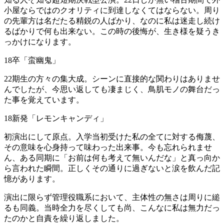
小屋ならではのクオリティに到達しなくてはならない。周り
の先輩方は名だたる精鋭の人ばかり、なのに私は迷走し続け
るばかりで何も出来ない。この時の後悔が、生き様を疑うき
っかけになります。
18卒「蛮幽鬼」
22期生の方々の集大成。シーンに直接的な関わりはありませ
んでしたが、今思い返しても凄まじく、鳥肌モノの舞台だっ
た事を覚えています。
18新発「レモンキャンディ」
初演出にして原点。入学当初受けた私の全てに対する侮蔑、
その意味を心身持って味わった出来事。今も忘れられませ
ん、ある同期に「お前は何も考えて無いんだな」と真っ向か
ら言われた瞬間。正しくその通りに過ぎないと涙を飲んだ記
憶があります。
演出に限らず管理役職系において、主体性の無さは周りに縋
るも同義。当時全力を尽くしても尚、こんなに私は無力だっ
たのかと自責を繰り返しました。