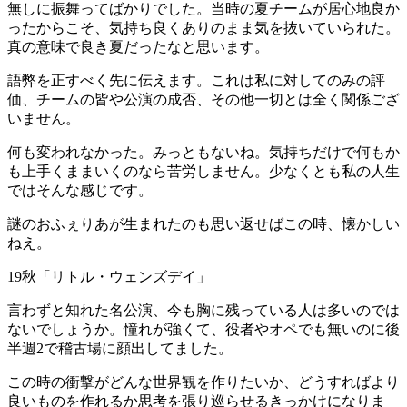
無しに振舞ってばかりでした。当時の夏チームが居心地良か
ったからこそ、気持ち良くありのまま気を抜いていられた。
真の意味で良き夏だったなと思います。
語弊を正すべく先に伝えます。これは私に対してのみの評
価、チームの皆や公演の成否、その他一切とは全く関係ござ
いません。
何も変われなかった。みっともないね。気持ちだけで何もか
も上手くままいくのなら苦労しません。少なくとも私の人生
ではそんな感じです。
謎のおふぇりあが生まれたのも思い返せばこの時、懐かしい
ねえ。
19秋「リトル・ウェンズデイ」
言わずと知れた名公演、今も胸に残っている人は多いのでは
ないでしょうか。憧れが強くて、役者やオペでも無いのに後
半週2で稽古場に顔出してました。
この時の衝撃がどんな世界観を作りたいか、どうすればより
良いものを作れるか思考を張り巡らせるきっかけになりま