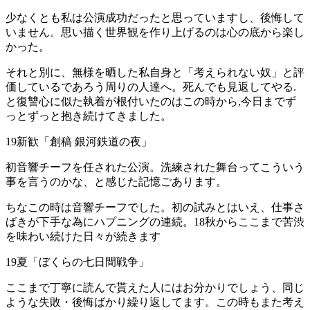
少なくとも私は公演成功だったと思っていますし、後悔して
いません。思い描く世界観を作り上げるのは心の底から楽し
かった。
それと別に、無様を晒した私自身と「考えられない奴」と評
価しているであろう周りの人達へ。死んでも見返してやる.
と復讐心に似た執着が根付いたのはこの時から,今日までず
っとずっと抱き続けてきました。
19新歓「創稿 銀河鉄道の夜」
初音響チーフを任された公演。洗練された舞台ってこういう
事を言うのかな、と感じた記憶ごあります。
ちなこの時は音響チーフでした。初の試みとはいえ、仕事さ
ばきが下手な為にハプニングの連続。18秋からここまで苦渋
を味わい続けた日々が続きます
19夏「ぼくらの七日間戦争」
ここまで丁寧に読んで貰えた人にはお分かりでしょう、同じ
ような失敗・後悔ばかり繰り返してます。この時もまた考え