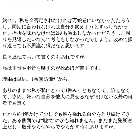
┈┈┈┈┈┈┈┈┈┈┈┈┈┈┈┈┈┈┈┈
約4年。私を全否定されなければ万絵巻にいなかっただろう
し、同期に言われなければ自分を変えようとすらしなかっ
た。挫折を味わなければ2度も演出しなかっただろうし、周
りを見返したいなんて考えもしなかったでしょう。改めて振
り返っても不思議な縁だなと思います。
長々連ねておいて書くのもあれですが
私は本音や弱音を晒すのが死ぬほど苦手です。
理由は単純、1番無防備だから。
ありのままの私が私にとって1番みっともなくて、許せなく
て、惨め。嫌いな自分を他人に見せるなぞ情けない以外の何
者でも無く。
だから約4年かけて少しでも胸を張れる自分を作り続けてき
た。ある側面では“嘘”なのかも知れません。まだまだ発展途
上だし、脳死やら何やらでやらかす時もありますが。