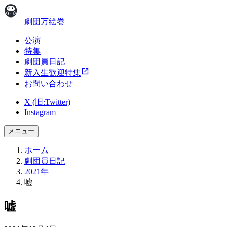
劇団万絵巻
公演
特集
劇団員日記
新入生歓迎特集
お問い合わせ
X (旧:Twitter)
Instagram
メニュー
ホーム
劇団員日記
2021年
嘘
嘘