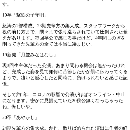
す。
19卒「撃鉄の子守唄」
怒涛の2部構成、23期先輩方の集大成。スタッフワークから
役の演じ方まで、隅々まで張り巡らされていて圧倒された覚
えがあります。毎回卒公で感じる事だけど、4年間しのぎを
削ってきた先輩方の全ては本当に凄まじい。
19新発「月並みなはなし」
現3回生主体だった公演。あまり関わる機会は無かったけれ
ど、完成した姿を見て如何に苦節したかが肌に伝わってくる
ようで。凄いと感心したと同時に、負けられないと感じた記
憶。
そして約1年、コロナの影響で公演がほぼオンライン・中止
になります。密かに見据えていた20秋公無くなっちゃった
ね。悔しいや。
20卒「あやかし」
24期先輩方の集大成。創作、散りばめられた演出に作者の経