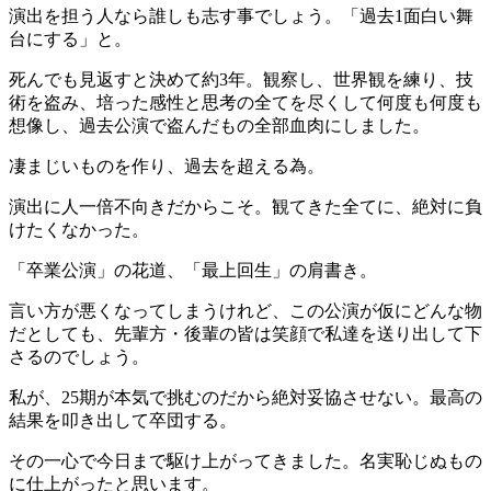
演出を担う人なら誰しも志す事でしょう。「過去1面白い舞
台にする」と。
死んでも見返すと決めて約3年。観察し、世界観を練り、技
術を盗み、培った感性と思考の全てを尽くして何度も何度も
想像し、過去公演で盗んだもの全部血肉にしました。
凄まじいものを作り、過去を超える為。
演出に人一倍不向きだからこそ。観てきた全てに、絶対に負
けたくなかった。
「卒業公演」の花道、「最上回生」の肩書き。
言い方が悪くなってしまうけれど、この公演が仮にどんな物
だとしても、先輩方・後輩の皆は笑顔で私達を送り出して下
さるのでしょう。
私が、25期が本気で挑むのだから絶対妥協させない。最高の
結果を叩き出して卒団する。
その一心で今日まで駆け上がってきました。名実恥じぬもの
に仕上がったと思います。