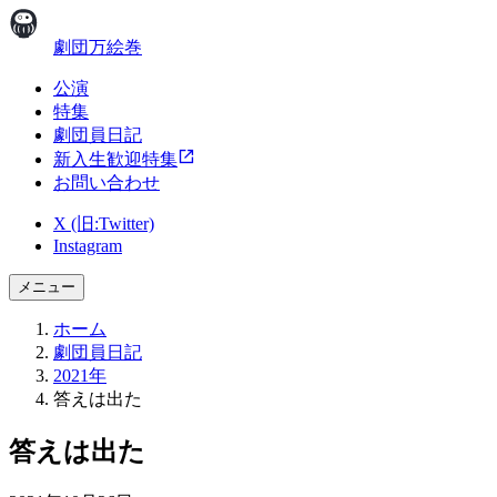
劇団万絵巻
公演
特集
劇団員日記
新入生歓迎特集
お問い合わせ
X (旧:Twitter)
Instagram
メニュー
ホーム
劇団員日記
2021年
答えは出た
答えは出た