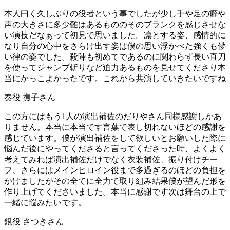
本人曰く久しぶりの役者という事でしたが少し手や足の癖や
声の大きさに多少難はあるもののそのブランクを感じさせな
い演技だなぁって初見で思いました。凛とする姿、感情的に
なり自分の心中をさらけ出す姿は僕の思い浮かべた強くも儚
い律の姿でした。殺陣も初めてであるのに関わらず長い直刀
を使ってジャンプ斬りなど迫力あるものを見せてくださり本
当にかっこよかったです。これから共演していきたいですね
奏役 撫子さん
この方にはもう1人の演出補佐のだりやさん同様感謝しかあ
りません。本当に本当です言葉で表し切れないほどの感謝を
感じています。僕が演出補佐をして欲しいとお願いした際に
悩んだ後にやってくださると言ってくださった時、よくよく
考えてみれば演出補佐だけでなく衣装補佐、振り付けチー
フ、さらにはメインヒロイン役まで多過ぎるのほどの負担を
かけましたがその全てに全力で取り組み結果僕が望んだ形を
作り上げてくださいました。本当に感謝です次は舞台の上で
一緒に悩みたいです。
銀役 さつきさん