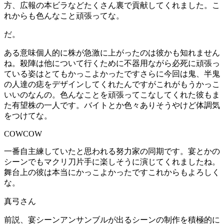
方、広報の本ビラなどたくさん裏で貢献してくれました。こ
れからも色んなこと頑張ってな。
だ。
ある意味個人的に株が急激に上がったのは彼かも知れません
ね。殺陣は他について行くために不器用ながら必死に頑張っ
ている姿はとてもかっこよかったですさらに今回は鬼、半鬼
の人達の痣をデザインしてくれたんですがこれがもうかっこ
いいのなんの。色んなことを頑張ってこなしてくれた彼もま
た有望株の一人です。バイトとか色々ありそうやけど体調気
をつけてな。
COWCOW
一番自主練していたと思われる努力家の同期です。宴とかの
シーンでもマクリ刀片手に楽しそうに演じてくれましたね。
舞台上の彼は本当にかっこよかったですこれからもよろしく
な。
真弓さん
前説、宴シーンアンサンブルが出るシーンの制作を積極的に