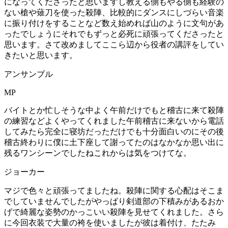
になってくださったと思いますし教える側もやる側も経験の
ない槍や薙刀を使った殺陣、比較的にダンスにしづらい音楽
に振り付けをすることなど数え始めれば山のように文句があ
ったでしょうにそれでもずっと必死に頑張ってくださったと
思います。さて改めましてここら辺から役者の講評をしてい
きたいと思います。
アンサンブル
MP
バイトとか忙しそうな中よく午前だけでもと稽古に来て殺陣
の練習などよくやってくれました午前稽古に来ないから電話
してみたら完全に寝坊だっただけでも十分面白いのにその後
稽古終わりに僕に土下座して謝ってたのはなかなか思い出に
残るワンシーンでしたねこれからは気をつけてな。
ジョーカー
マジで色々と頑張ってましたね。殺陣に関する心配はそこま
でしていませんでしたがやっぱり剣道部の下積みがあるおか
げで綺麗な姿勢のかっこいい殺陣を見せてくれました。さら
に今回衣装で大量の袴を使いましたが彼は着付け、たたみ