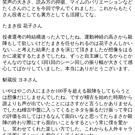
笑声の大きさ、読み方の抑揚、マイムのバリエーションなど
たくさんのことを今回で学んでくれました。これからもたく
さん役者としても裏方としても活躍してな。
たまき役 花子さん
役者選考の時結構迷った人でしたね。運動神経の高さから殺
陣もして欲しいけどたまきを任せられるのは花子さんしかい
ない…と考えた結果たまきを演じて頂きましたが想像をはる
かに凌駕するたまきでしたね、ずっと自主練してるからとか
そんなのではなく1回1回のシーン回しの振り幅が大きくて感
心してばかりしていました。本当にありがとうございます。
豺蔵役 ヨネさん
いやはやこの人にまさか100手を超える殺陣をしてもらうと
は想像だにしませんでしたね。ですが稽古を始めた時期から
誰よりも声が出ていたことにはさすがと言うしかありません
でしたね稽古中盤に入ってくるとネタを振るだけ振って辛口
の評価を出してはけるなんて面白いなと思ってたらまさか殺
陣の終わり際にすら面白いことをするという常に僕を驚か
し、笑わせてくれた楽しい方でした。これからも人外キャラ