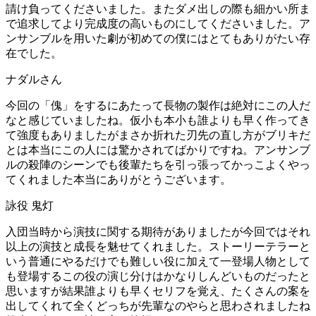
請け負ってくださいました。またダメ出しの際も細かい所ま
で追求してより完成度の高いものにしてくださいました。ア
ンサンブルを用いた劇が初めての僕にはとてもありがたい存
在でした。
ナダルさん
今回の「傀」をするにあたって長物の製作は絶対にこの人だ
なと感じていましたね。仮小も本小も誰よりも早く作ってき
て強度もありましたがまさか折れた刃先の直し方がブリキだ
とは本当にこの人には驚かされてばかりですね。アンサンブ
ルの殺陣のシーンでも後輩たちを引っ張ってかっこよくやっ
てくれました本当にありがとうございます。
詠役 鬼灯
入団当時から演技に関する期待がありましたが今回ではそれ
以上の演技と成長を魅せてくれました。ストーリーテラーと
いう普通にやるだけでも難しい役に加えて一登場人物として
も登場するこの役の演じ分けはかなりしんどいものだったと
思いますが結果誰よりも早くセリフを覚え、たくさんの案を
出してくれて全くどっちが先輩なのやらと思わされましたね