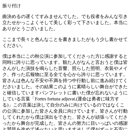
振り付け
曲決めるの遅くてすみませんでした。でも役者をみんな引き
立たせかっこよくそして美しく彩って下さいました。本当に
ありがとうございました。
ここまで長々と色んなことを書きましたがもう少し書かせて
ください。
僕は本当にこの秋公演に参加してくださった方に感謝すると
同時に誇りに思っています。観た人がなんと言おうと僕は皆
さんがした演技を鳴らした音響、照らした照明、衣装やメイ
ク、作った広報物に至る全てを心から誇りに思っています。
皆さんは色んな不安や不満を持つ中行動し前に進み続けてく
ださいました。その結果このように素晴らしい舞台ができた
と確信していますパンフレットに書いた僕が忘れないように
している言葉「Fortes fortuna adjuvat.(運命は勇者に味方す
る)」この言葉は決して自分のみに向けているのではなくこ
の公演に参加した皆さん全員に向けています。皆さんが行動
してくれたから僕は演出をできた、皆さんが頑張ってくださ
ったから舞台が完成した、皆さんの努力に目いっぱいの感謝
と賛辞を改めて述べたいと思いますそして僕がずっと不安に