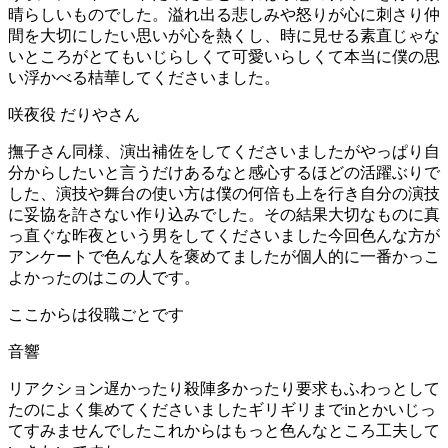
晴らしいものでした。溢れ出る悲しみや怒りが心に刺さり仲
間を大切にしたい思いが心を熱くし、時に見せる素直じゃな
いところがとてもいじらしくて可愛いらしくて本当に僕の思
い浮かべる桔華してくださいました。
咲夜役 だりやさん
撫子さん同様、演出補佐をしてくださいましたがやっぱり自
分からしたいと言うだけあるなと感心するほどの活躍ぶりで
した、演技や舞台の使い方は僕の何倍も上を行き自分の演技
に妥協を許さない作り込みでした。その結果大切なものに真
っ直ぐな昨夜という男をしてくださいました今回色んな方が
アンケートで色んな人を褒めてましたが個人的に一番かっこ
よかったのはこの人です。
ここからは役職ごとです
音響
リアクション遅かったり殺陣多かったり要求もふわっとして
たのによく集めてくださいましたギリギリまでinとかいじっ
てすみませんでしたこれからはもっと色んなところ工夫して