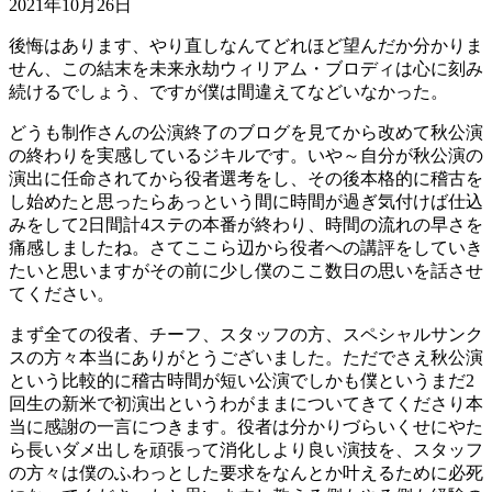
2021年10月26日
後悔はあります、やり直しなんてどれほど望んだか分かりま
せん、この結末を未来永劫ウィリアム・ブロディは心に刻み
続けるでしょう、ですが僕は間違えてなどいなかった。
どうも制作さんの公演終了のブログを見てから改めて秋公演
の終わりを実感しているジキルです。いや～自分が秋公演の
演出に任命されてから役者選考をし、その後本格的に稽古を
し始めたと思ったらあっという間に時間が過ぎ気付けば仕込
みをして2日間計4ステの本番が終わり、時間の流れの早さを
痛感しましたね。さてここら辺から役者への講評をしていき
たいと思いますがその前に少し僕のここ数日の思いを話させ
てください。
まず全ての役者、チーフ、スタッフの方、スペシャルサンク
スの方々本当にありがとうございました。ただでさえ秋公演
という比較的に稽古時間が短い公演でしかも僕というまだ2
回生の新米で初演出というわがままについてきてくださり本
当に感謝の一言につきます。役者は分かりづらいくせにやた
ら長いダメ出しを頑張って消化しより良い演技を、スタッフ
の方々は僕のふわっとした要求をなんとか叶えるために必死