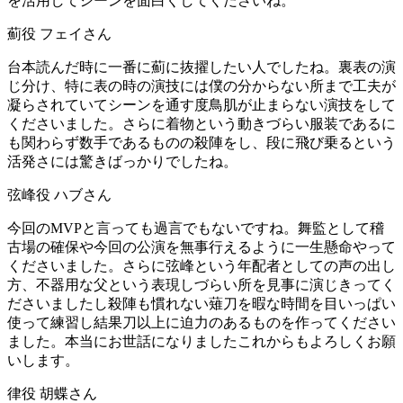
を活用してシーンを面白くしてくださいね。
薊役 フェイさん
台本読んだ時に一番に薊に抜擢したい人でしたね。裏表の演
じ分け、特に表の時の演技には僕の分からない所まで工夫が
凝らされていてシーンを通す度鳥肌が止まらない演技をして
くださいました。さらに着物という動きづらい服装であるに
も関わらず数手であるものの殺陣をし、段に飛び乗るという
活発さには驚きばっかりでしたね。
弦峰役 ハブさん
今回のMVPと言っても過言でもないですね。舞監として稽
古場の確保や今回の公演を無事行えるように一生懸命やって
くださいました。さらに弦峰という年配者としての声の出し
方、不器用な父という表現しづらい所を見事に演じきってく
ださいましたし殺陣も慣れない薙刀を暇な時間を目いっぱい
使って練習し結果刀以上に迫力のあるものを作ってください
ました。本当にお世話になりましたこれからもよろしくお願
いします。
律役 胡蝶さん