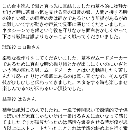
この台本読んで銀と真っ先に直結しましたね基本的に物静か
だけど時に茶目っ気を見せる鬼の日常の銀、人間と接する時
の冷たい銀この両者の差は静かであるという前提があるが故
に難しいですが動きや声質で見事に演じてくださいました。
ネタシーンでも銀という役を守りながら面白おかしくやって
下さり殺陣は誰よりもかっこよく戦ってくださいました。
琥珀役 コロ助さん
柔軟な役作りをしてくださいました。基本がムードメーカー
であるために真剣な時の振り幅とかが出しにくいのにいざと
いう時の頼れる男、ムードメーカーとはいえ動揺したり苦し
んだり怒ったりけど根底にあるのは真っ直ぐな心。そんな演
技がひしひしと伝わってきました。ネタをする時も楽しませ
楽しんでるのが伝わるいい演技でした。
桔華役 はるさん
桔華は絶対この人でしたね。一途で仲間思いで感情的で子供
っぽいけど素直じゃない所は一番はるさんに近いなって感じ
てましたですが誤算だったのは感情を爆発させる時が僕が思
う以上にストレートだったことこれは予想の斜め上を行く素