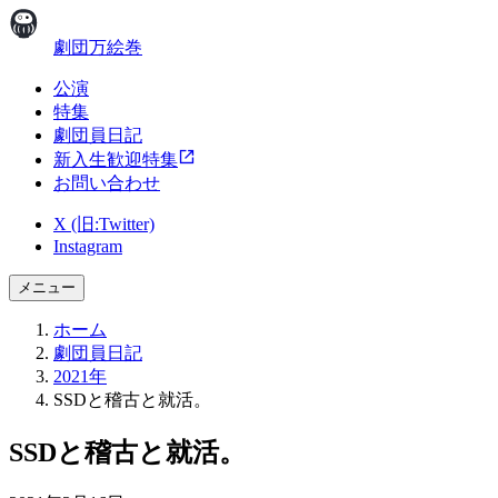
劇団万絵巻
公演
特集
劇団員日記
新入生歓迎特集
お問い合わせ
X (旧:Twitter)
Instagram
メニュー
ホーム
劇団員日記
2021年
SSDと稽古と就活。
SSDと稽古と就活。