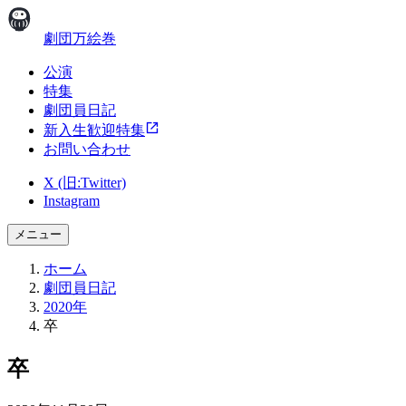
劇団万絵巻
公演
特集
劇団員日記
新入生歓迎特集
お問い合わせ
X (旧:Twitter)
Instagram
メニュー
ホーム
劇団員日記
2020年
卒
卒