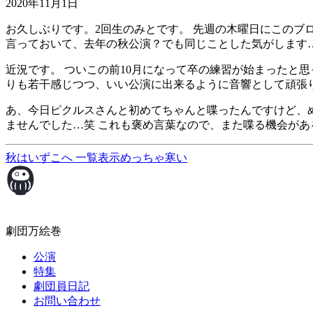
2020年11月1日
お久しぶりです。2回生のみとです。 先週の木曜日にこのブ
言っておいて、去年の秋公演？でも同じことした気がします
近況です。 ついこの前10月になって卒の練習が始まったと
りも若干感じつつ、いい公演に出来るように音響として頑張
あ、今日ピクルスさんと初めてちゃんと喋ったんですけど、
ませんでした…笑 これも褒め言葉なので、また喋る機会があ
秋はいずこへ
一覧表示
めっちゃ寒い
劇団万絵巻
公演
特集
劇団員日記
お問い合わせ