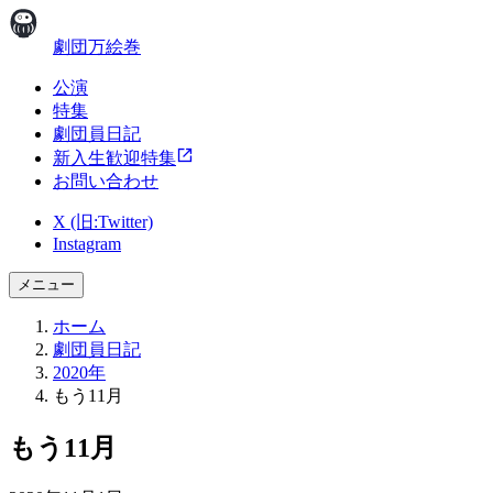
劇団万絵巻
公演
特集
劇団員日記
新入生歓迎特集
お問い合わせ
X (旧:Twitter)
Instagram
メニュー
ホーム
劇団員日記
2020年
もう11月
もう11月