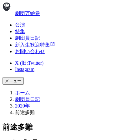
劇団万絵巻
公演
特集
劇団員日記
新入生歓迎特集
お問い合わせ
X (旧:Twitter)
Instagram
メニュー
ホーム
劇団員日記
2020年
前途多難
前途多難