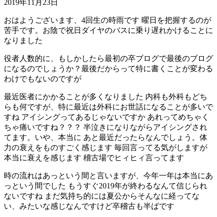
2019年11月23日
おはようございます、4回生の時雨です 曜日を把握するのが
苦手です。お陰で祝日ダイヤのバスに乗り遅れかけることに
なりました
役者人数的に、もしかしたら最初の卒ブログで最後のブログ
になるのでしょうか？最後だからって特に書くことが変わる
わけでもないのですが
最近医者にかかることが多くなりました 内科も外科もどち
らも何ですが、特に最近は外科にお世話になることが多いで
すね アイシングってあるじゃないですか あれってめちゃく
ちゃ痛いですね？？？ 半泣きになりながらアイシングされ
てます。いや、本当に あと最近だったらなんでしょう。体
力の衰えをものすごく感じます 毎回言ってる気がしますが
本当に衰えを感じます 稽古場でヒィヒィ言ってます
時の流れはあっという間と言いますが、今年一年は本当にあ
っという間でした もうすぐ2019年が終わるなんて信じられ
ないですね まだ気持ち的には夏公からそんなに経ってな
い、みたいな感じなんですけど卒稽古も半ばです