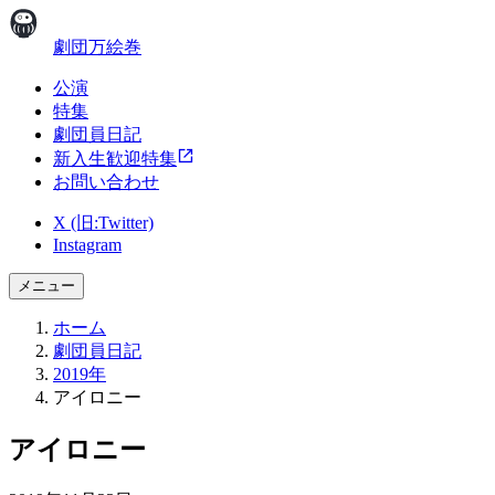
劇団万絵巻
公演
特集
劇団員日記
新入生歓迎特集
お問い合わせ
X (旧:Twitter)
Instagram
メニュー
ホーム
劇団員日記
2019年
アイロニー
アイロニー