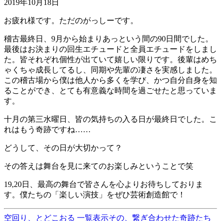
2019年10月18日
お疲れ様です。ただのがっしーです。
稽古最終日、9月から始まりあっという間の90日間でした。
最後はお決まりの回生エチュードと全員エチュードをしまし
た。皆それぞれ個性が出ていて嬉しい限りです。後輩はめち
ゃくちゃ成長してるし、同期や先輩の凄さを実感しました。
この稽古場から僕は他人から多くを学び、かつ自分自身を知
ることができ、とても有意義な時間を過ごせたと思っていま
す。
十月の第三水曜日、皆の気持ちの入る日が最終日でした。こ
れはもう奇跡ですね……
どうして、その日が大切かって？
その答えは舞台を見に来てのお楽しみということで笑
19,20日、最高の舞台で皆さんを心よりお待ちしておりま
す。僕たちの「楽しい演技」をぜひ芸術創造館で！
空回り、とどこおる
一覧表示
その、繋ぎ合わせた奇跡たち