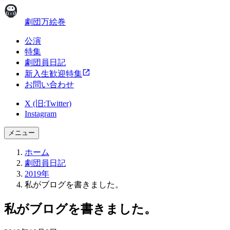
劇団万絵巻
公演
特集
劇団員日記
新入生歓迎特集
お問い合わせ
X (旧:Twitter)
Instagram
メニュー
ホーム
劇団員日記
2019年
私がブログを書きました。
私がブログを書きました。