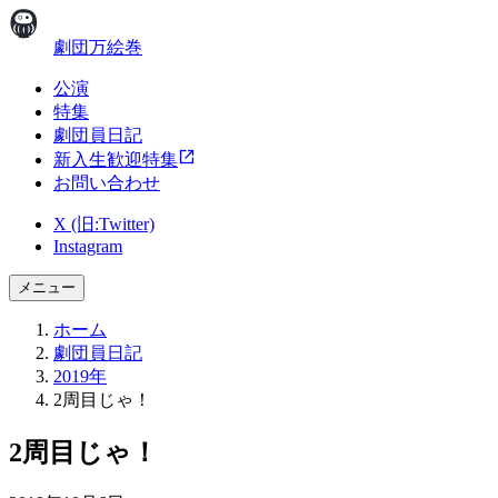
劇団万絵巻
公演
特集
劇団員日記
新入生歓迎特集
お問い合わせ
X (旧:Twitter)
Instagram
メニュー
ホーム
劇団員日記
2019年
2周目じゃ！
2周目じゃ！