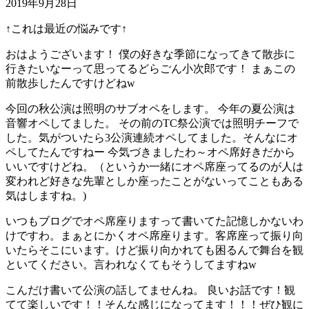
2019年9月28日
↑これは最近の悩みです↑
おはようございます！ 僕の好きな季節になってきて散歩に
行きたいなーって思ってるどらごん小次郎です！ まぁこの
前散歩したんですけどねw
今回の秋公演は照明のサブオペをします。 今年の夏公演は
音響オペしてました。 その前のTC祭公演では照明チーフで
した。気がついたら3公演連続オペしてました。そんなにオ
ペしてたんですねー 今気づきましたわ～オペ席好きだから
いいですけどね。（というか一緒にオペ席座ってるのが人は
変われど好きな先輩としか座ったことがないってこともある
気はしますね。)
いつもブログでオペ席座りますって書いてた記憶しかないわ
けですわ。まぁとにかくオペ席座ります。客席座って振り向
いたらそこにいます。けど振り向かれても困るんで舞台を観
といてください。言われなくてもそうしてますねw
こんだけ書いて公演の話してませんね。 良いお話です！観
てて楽しいです！！そんな感じになってます！！！ぜひ観に