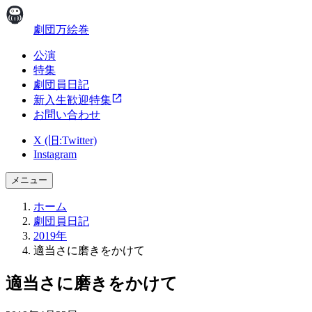
劇団万絵巻
公演
特集
劇団員日記
新入生歓迎特集
お問い合わせ
X (旧:Twitter)
Instagram
メニュー
ホーム
劇団員日記
2019年
適当さに磨きをかけて
適当さに磨きをかけて