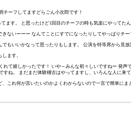
照明チーフしてますどらごん小次郎です！
ってます。 と思ったけど1回目のチーフの時も気楽にやってた
できないーーー なんてことにすでになったりしてやっぱりチー
んでもいいかなって思ったりもします。 公演を特等席から見放
もします。
くれて嬉しかったです！ いや～みんな初々しいですねー 発声
ですね。 まだまだ体験稽古はやってますし、いろんな人に来
ど、これ何が言いたいのかよくわからないので一言で簡単にま