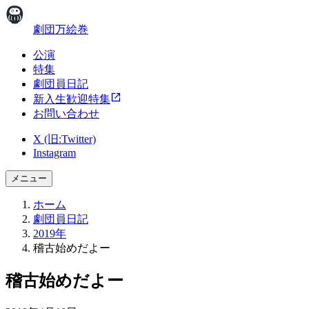
劇団万絵巻
公演
特集
劇団員日記
新入生歓迎特集
お問い合わせ
X (旧:Twitter)
Instagram
メニュー
ホーム
劇団員日記
2019年
稽古始めだよー
稽古始めだよー