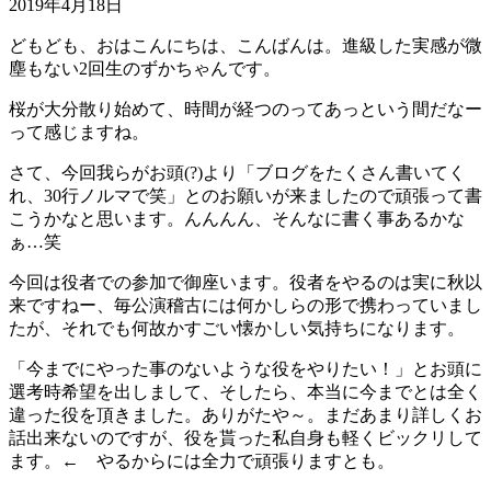
2019年4月18日
どもども、おはこんにちは、こんばんは。進級した実感が微
塵もない2回生のずかちゃんです。
桜が大分散り始めて、時間が経つのってあっという間だなー
って感じますね。
さて、今回我らがお頭(?)より「ブログをたくさん書いてく
れ、30行ノルマで笑」とのお願いが来ましたので頑張って書
こうかなと思います。んんんん、そんなに書く事あるかな
ぁ…笑
今回は役者での参加で御座います。役者をやるのは実に秋以
来ですねー、毎公演稽古には何かしらの形で携わっていまし
たが、それでも何故かすごい懐かしい気持ちになります。
「今までにやった事のないような役をやりたい！」とお頭に
選考時希望を出しまして、そしたら、本当に今までとは全く
違った役を頂きました。ありがたや～。まだあまり詳しくお
話出来ないのですが、役を貰った私自身も軽くビックリして
ます。← やるからには全力で頑張りますとも。