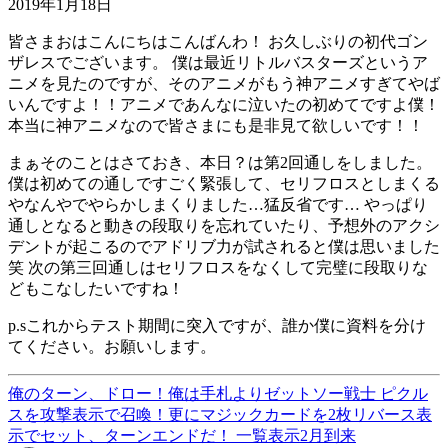
2019年1月18日
皆さまおはこんにちはこんばんわ！ お久しぶりの初代ゴン
ザレスでございます。 僕は最近リトルバスターズというア
ニメを見たのですが、そのアニメがもう神アニメすぎてやば
いんですよ！！アニメであんなに泣いたの初めてですよ僕！
本当に神アニメなので皆さまにも是非見て欲しいです！！
まぁそのことはさておき、本日？は第2回通しをしました。
僕は初めての通しですごく緊張して、セリフロスとしまくる
やなんやでやらかしまくりました…猛反省です… やっぱり
通しとなると動きの段取りを忘れていたり、予想外のアクシ
デントが起こるのでアドリブ力が試されると僕は思いました
笑 次の第三回通しはセリフロスをなくして完璧に段取りな
どもこなしたいですね！
p.sこれからテスト期間に突入ですが、誰か僕に資料を分け
てください。お願いします。
俺のターン、ドロー！俺は手札よりゼットソー戦士 ピクル
スを攻撃表示で召喚！更にマジックカードを2枚リバース表
示でセット、ターンエンドだ！
一覧表示
2月到来