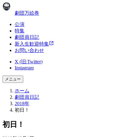
劇団万絵巻
公演
特集
劇団員日記
新入生歓迎特集
お問い合わせ
X (旧:Twitter)
Instagram
メニュー
ホーム
劇団員日記
2018年
初日！
初日！