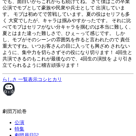
でも、面白いからこれからも続けてね。 さて僕はこの卒業
公演でモブとして豪族や民衆や兵士として 出演していま
す。 モブは初めてで苦戦しています。夏の役はセリフも多
く 大変でしたが、キャラは掴みやすかったです。 それに比
べてモブはセリフがない分キャラを掴むのは本当に難しく、
夏とはまた違った難しさで、ひぇ～って感じです。 しか
し、モブがそのシーンの雰囲気を作ると言われたので 責任
重大ですね。いつお客さんの目に入っても興ざめ されない
ように、集中力を切らさずその役になり切ります！ 4回生と
共演できるのもこれが最後なので、4回生の演技を より引き
立てられるように稽古頑張ります！
らしさ
一覧表示
コシヒカリ
劇団万絵巻
公演
特集
劇団員日記