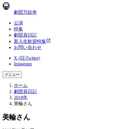
劇団万絵巻
公演
特集
劇団員日記
新入生歓迎特集
お問い合わせ
X (旧:Twitter)
Instagram
メニュー
ホーム
劇団員日記
2018年
美輪さん
美輪さん